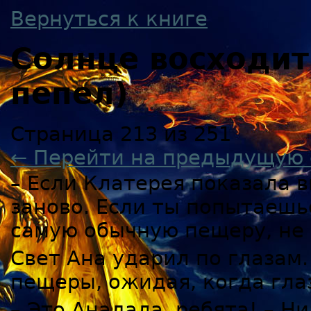
Вернуться к книге
Солнце восходи
пепел)
Страница 213 из 251
← Перейти на предыдущую 
– Если Клатерея показала в
заново. Если ты попытаешь
самую обычную пещеру, не 
Свет Ана ударил по глазам.
пещеры, ожидая, когда гла
– Это Анадала, ребята! – Ни