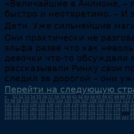
«Величайшие в Анлионе, –
быстро и неотвратимо. – И
Дети. Уже сильнейшие маг
Они практически не разгов
эльфа разве что как неволь
девочки что-то обсуждали 
рассказывали Ринку свои п
следил за дорогой – они уж
Перейти на следующую стр
«
...
51
52
53
54
55
56
57
58
59
60
61
62
63
64
65
66
67
68
69
70
97
98
99
100
101
102
103
104
105
106
107
108
109
110
111
112
1
131
132
133
134
135
136
137
138
139
140
141
142
143
144
145
1
165
166
167
168
169
170
171
172
173
174
175
176
177
178
179
1
199
200
201
202
203
204
205
206
207
208
209
210
211
212
213
2
233
234
235
236
237
238
239
240
241
242
243
244
245
246
247
2