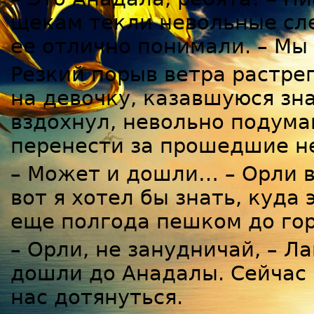
щекам текли невольные сле
ее отлично понимали. – Мы
Резкий порыв ветра растре
на девочку, казавшуюся зн
вздохнул, невольно подума
перенести за прошедшие н
– Может и дошли… – Орли в
вот я хотел бы знать, куда
еще полгода пешком до гор
– Орли, не занудничай, – Л
дошли до Анадалы. Сейчас 
нас дотянуться.