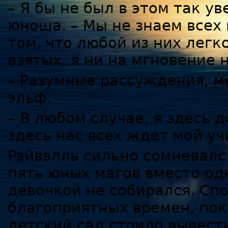
– Я бы не был в этом так у
юноша. – Мы не знаем всех
том, что любой из них легк
взятых, я ни на мгновение 
– Разумные рассуждения, м
эльф.
– В любом случае, я здесь д
здесь нас всех ждет мой уч
Рэйвэлль сильно сомневалс
пять юных магов вместо одн
девочкой не собирался. Сп
благоприятных времен, пок
детский сад стоило вывести