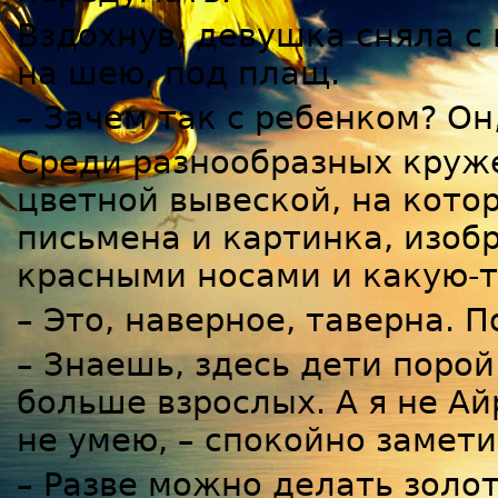
Вздохнув, девушка сняла с
на шею, под плащ.
– Зачем так с ребенком? Он
Среди разнообразных круже
цветной вывеской, на кото
письмена и картинка, изо
красными носами и какую-
– Это, наверное, таверна. 
– Знаешь, здесь дети поро
больше взрослых. А я не Ай
не умею, – спокойно замети
– Разве можно делать золот