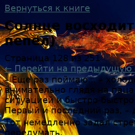
Вернуться к книге
Солнце восходи
пепел)
Страница 128 из 251
← Перейти на предыдущую 
– Еще раз поймаю... – холо
внимательно глядя на паца
ситуацией и быстро-быстро 
Первый и последний раз, – 
Тот немедленно задал стре
передумать.