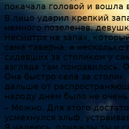
покачала головой и вошла в
В лицо ударил крепкий зап
немного позеленев, девушк
Несмотря на запах, который
сама таверна, а несколько
сидевших за столиком у сам
взгляда там понравилось. 
Она быстро села за столик
дальше от распространяющ
народу днем было не очень
– Можно. Для этого достато
усмехнулся эльф, устраивая
Я надеюсь, однажды ты и с