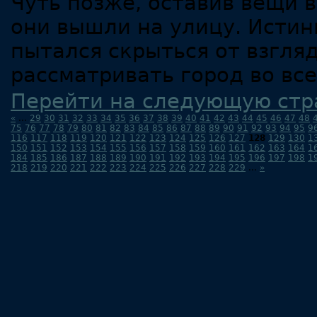
Чуть позже, оставив вещи 
они вышли на улицу. Истин
пытался скрыться от взгляд
рассматривать город во все
Перейти на следующую стр
«
...
29
30
31
32
33
34
35
36
37
38
39
40
41
42
43
44
45
46
47
48
75
76
77
78
79
80
81
82
83
84
85
86
87
88
89
90
91
92
93
94
95
9
116
117
118
119
120
121
122
123
124
125
126
127
128
129
130
1
150
151
152
153
154
155
156
157
158
159
160
161
162
163
164
1
184
185
186
187
188
189
190
191
192
193
194
195
196
197
198
1
218
219
220
221
222
223
224
225
226
227
228
229
...
»