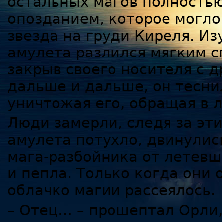
остальных магов полностью
опозданием, которое могло
звезда на груди Киреля. И
амулета разлился мягким с
закрыв своего носителя с д
дальше и дальше, он тесни
уничтожая его, обращая в 
Люди замерли, следя за эти
амулета потухло, двинули
мага-разбойника от летевше
и пепла. Только когда они 
облачко магии рассеялось.
– Отец… – прошептал Орли,