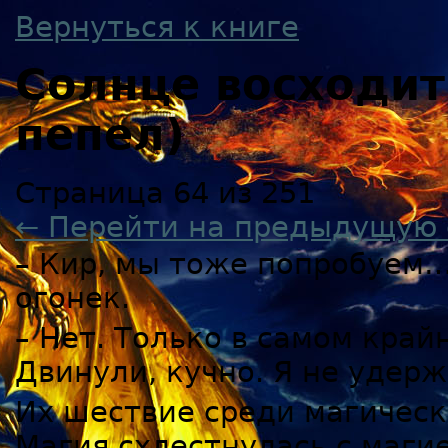
Вернуться к книге
Солнце восходи
пепел)
Страница 64 из 251
← Перейти на предыдущую 
– Кир, мы тоже попробуем…
огонек.
– Нет. Только в самом крайн
Двинули, кучно. Я не удер
Их шествие среди магическ
Магия схлестнулась с магие