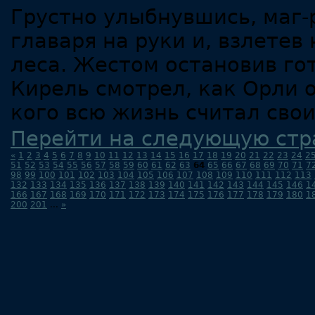
Грустно улыбнувшись, маг-
главаря на руки и, взлетев
леса. Жестом остановив го
Кирель смотрел, как Орли о
кого всю жизнь считал сво
Перейти на следующую стр
«
1
2
3
4
5
6
7
8
9
10
11
12
13
14
15
16
17
18
19
20
21
22
23
24
2
51
52
53
54
55
56
57
58
59
60
61
62
63
64
65
66
67
68
69
70
71
7
98
99
100
101
102
103
104
105
106
107
108
109
110
111
112
113
132
133
134
135
136
137
138
139
140
141
142
143
144
145
146
1
166
167
168
169
170
171
172
173
174
175
176
177
178
179
180
1
200
201
...
»