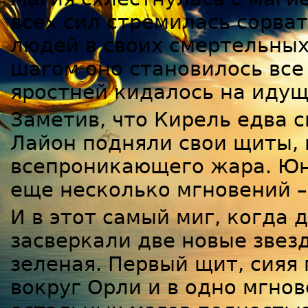
всех сил стремилась сорва
людей в своих смертельных
шагом оно становилось все 
яростней кидалось на идущ
Заметив, что Кирель едва с
Лайон подняли свои щиты, н
всепроникающего жара. Юн
еще несколько мгновений –
И в этот самый миг, когда 
засверкали две новые звезд
зеленая. Первый щит, сияя
вокруг Орли и в одно мгнов