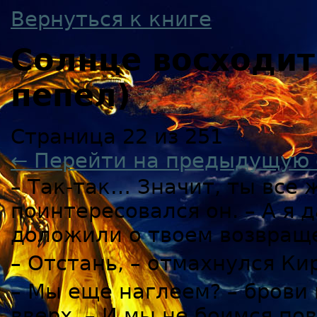
Вернуться к книге
Солнце восходи
пепел)
Страница 22 из 251
← Перейти на предыдущую 
– Так-так… Значит, ты все 
поинтересовался он. – А я 
доложили о твоем возвращ
– Отстань, – отмахнулся Ки
– Мы еще наглеем? – брови
вверх. – И мы не боимся по