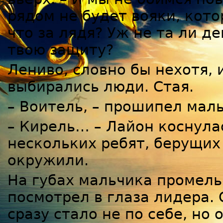
рядом не будет вояки, кото
что за лядя? Уж не та ли д
твою защиту?
Лениво, словно бы нехотя,
выбирались люди. Стая.
– Воитель, – прошипел маль
– Кирель… – Лайон коснулас
нескольких ребят, берущих 
окружили.
На губах мальчика промель
посмотрел в глаза лидера. 
сразу стало не по себе, но 