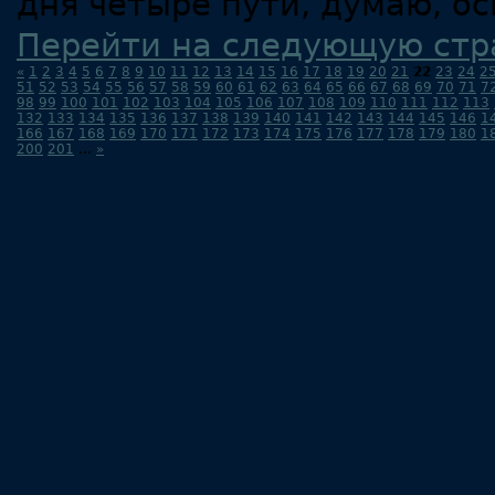
дня четыре пути, думаю, ос
Перейти на следующую стр
«
1
2
3
4
5
6
7
8
9
10
11
12
13
14
15
16
17
18
19
20
21
22
23
24
2
51
52
53
54
55
56
57
58
59
60
61
62
63
64
65
66
67
68
69
70
71
7
98
99
100
101
102
103
104
105
106
107
108
109
110
111
112
113
132
133
134
135
136
137
138
139
140
141
142
143
144
145
146
1
166
167
168
169
170
171
172
173
174
175
176
177
178
179
180
1
200
201
...
»