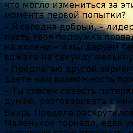
что могло измениться за эт
момента первой попытки?
– Я сегодня добрый, – лиде
пусть твоя подружка провал
на колени – и мы даруем те
вожака на секунду мелькну
– Предлагаю другой вариант
даете нам возможность прой
– Ты совсем совесть потеря
думаю, разговаривать с ним
Вихрь Предела раскрутился
Маленькое торнадо, едва у