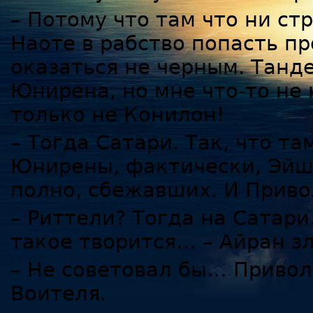
– Потому что там что ни с
Наоте в рабство попасть п
оказаться не черным. Танд
Юнирена, но мне что-то не 
только не Конилон!
– Тогда Сатари. Так, что т
Юнирены, фактически, Эйш
полно, сбежавших. И Приво
– Риттели? Тогда на Сатари
такое творится… – Айран з
– Не советовал бы… Приво
Воителя.