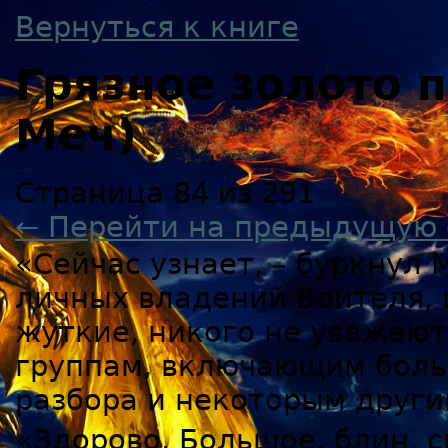
Вернуться к книге
Грязное золото
Меч)
Страница 84 из 291
← Перейти на предыдущую 
«Сейчас узнает, – буркнул 
личных владений Воителя,
жуткие, никого не уважают
группам, включающим больш
разбора и некоторым други
«Здорово. Большое, блин, с