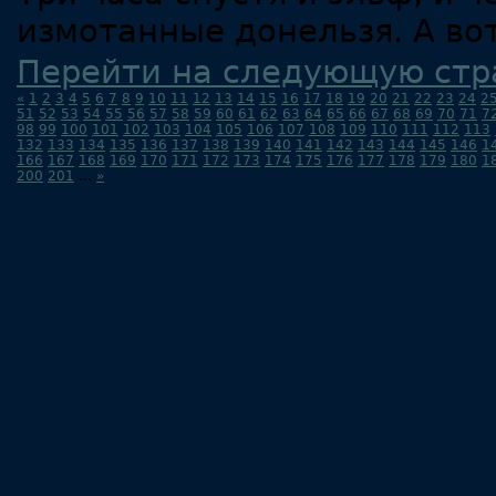
измотанные донельзя. А во
Перейти на следующую стр
«
1
2
3
4
5
6
7
8
9
10
11
12
13
14
15
16
17
18
19
20
21
22
23
24
2
51
52
53
54
55
56
57
58
59
60
61
62
63
64
65
66
67
68
69
70
71
7
98
99
100
101
102
103
104
105
106
107
108
109
110
111
112
113
132
133
134
135
136
137
138
139
140
141
142
143
144
145
146
1
166
167
168
169
170
171
172
173
174
175
176
177
178
179
180
1
200
201
...
»