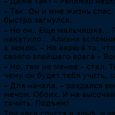
– Даже так? – Рэллмар недо
– Так. Он и мне жизнь спас
быстро загнулся.
– Но он.. Еще мальчишка… П
накатило… Алиэни вспомнил
в землю. – Не верю в то, чт
своего злейшего врага – В
– Но, тем не менее – стал. 
чему он будет тебя учить, 
– Для начала, – раздался в
мечом. Обоих. И на высочай
точить. Подъем!
Три часа спустя и эльф, и 