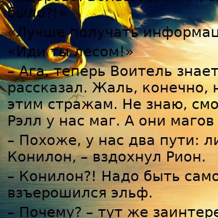
было?!»
«Лучше получать информа
«Иди ты лесом!»
– Ага, теперь Воитель знает
рассказал. Жаль, конечно, 
этим стражам. Не знаю, смо
Рэлл у нас маг. А они маго
– Похоже, у нас два пути: л
Конилон, – вздохнул Рион.
– Конилон?! Надо быть само
взъерошился эльф.
– Почему? – тут же заинтер