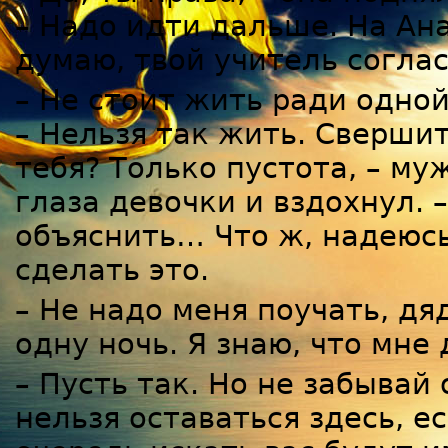
– Надо идти дальше. На Ана
думаю, твой учитель соглас
– Не стоит жить ради одной
– Нельзя так жить. Свершит
тебя? Только пустота, – м
глаза девочки и вздохнул. 
объяснить… Что ж, надеюсь
сделать это.
– Не надо меня поучать, дя
одну ночь. Я знаю, что мне
– Пусть так. Но не забывай 
нельзя оставаться здесь, е