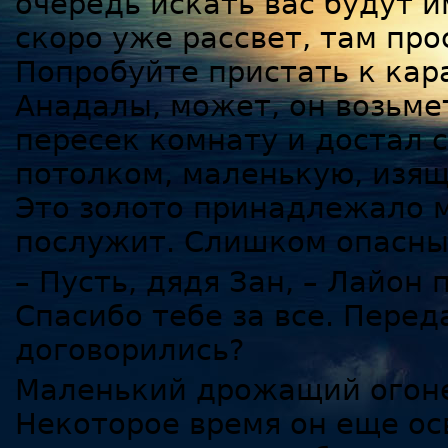
очередь искать вас будут и
скоро уже рассвет, там про
Попробуйте пристать к кар
Анадалы, может, он возьмет
пересек комнату и достал 
потолком, маленькую, изящ
Это золото принадлежало м
послужит. Слишком опасны
– Пусть, дядя Зан, – Лайон
Спасибо тебе за все. Перед
договорились?
Маленький дрожащий огоне
Некоторое время он еще осв