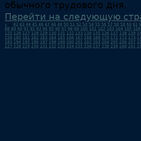
обычного трудового дня.
Перейти на следующую стр
«
...
42
43
44
45
46
47
48
49
50
51
52
53
54
55
56
57
58
59
60
61
88
89
90
91
92
93
94
95
96
97
98
99
100
101
102
103
104
105
106
125
126
127
128
129
130
131
132
133
134
135
136
137
138
139
1
159
160
161
162
163
164
165
166
167
168
169
170
171
172
173
1
193
194
195
196
197
198
199
200
201
202
203
204
205
206
207
2
227
228
229
230
231
232
233
234
235
236
237
238
239
240
241
2