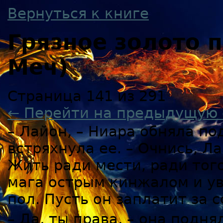
Вернуться к книге
Грязное золото
Меч)
Страница 141 из 291
← Перейти на предыдущую 
– Лайон, – Ниара обняла по
встряхнула ее. – Очнись, Л
Жить ради мести, ради того
мага острым кинжалом и уви
пол. Пусть он заплатит за
– Да, ты права, – она подня