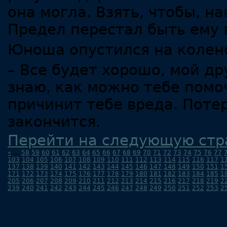
она могла. Взять, чтобы, н
Предел перестал быть ему 
Юноша опустился на колено
– Все будет хорошо, мой дру
знаю, как можно тебе помо
причинит тебе вреда. Потер
закончится.
Перейти на следующую стр
«
...
58
59
60
61
62
63
64
65
66
67
68
69
70
71
72
73
74
75
76
77
103
104
105
106
107
108
109
110
111
112
113
114
115
116
117
1
137
138
139
140
141
142
143
144
145
146
147
148
149
150
151
1
171
172
173
174
175
176
177
178
179
180
181
182
183
184
185
1
205
206
207
208
209
210
211
212
213
214
215
216
217
218
219
2
239
240
241
242
243
244
245
246
247
248
249
250
251
252
253
2