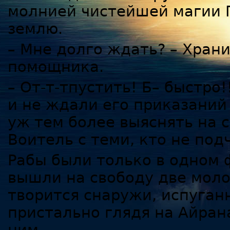
молнией чистейшей магии П
землю.
– Мне долго ждать? – Храни
помощника.
– От-т-тпустить! Б– быстро!
и не ждали его приказаний 
уж тем более выяснять на с
Воитель с теми, кто не под
Рабы были только в одном 
вышли на свободу две моло
творится снаружи, испуган
пристально глядя на Айран