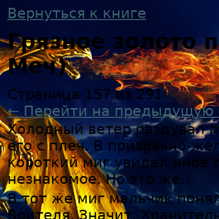
Вернуться к книге
Грязное золото
Меч)
Страница 157 из 291
← Перейти на предыдущую 
Холодный ветер раздувал п
его с плеч. В призрачно-же
короткий миг увидел иное 
незнакомое. Но это же…
В тот же миг мальчик понял
Воителя. Значит, Хранител