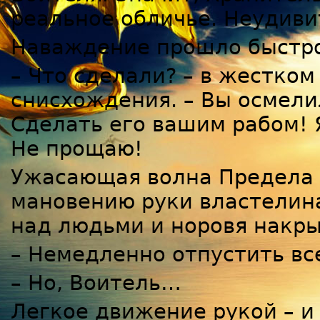
реальное обличье. Неудиви
Наваждение прошло быстро
– Что сделали? – в жестком
снисхождения. – Вы осмели
Сделать его вашим рабом! 
Не прощаю!
Ужасающая волна Предела 
мановению руки властелин
над людьми и норовя накр
– Немедленно отпустить все
– Но, Воитель…
Легкое движение рукой – и