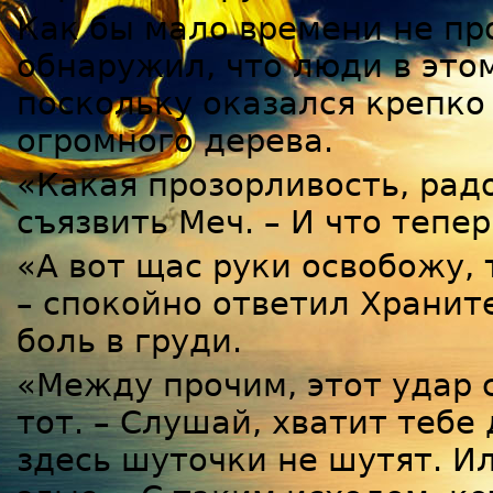
Как бы мало времени не пр
обнаружил, что люди в этом
поскольку оказался крепко
огромного дерева.
«Какая прозорливость, радо
съязвить Меч. – И что тепе
«А вот щас руки освобожу, 
– спокойно ответил Хранит
боль в груди.
«Между прочим, этот удар с
тот. – Слушай, хватит тебе
здесь шуточки не шутят. Ил