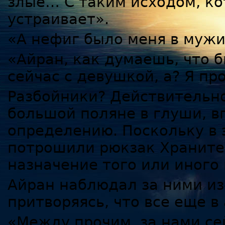
злые… С таким исходом, ко
устраивает».
«А нефиг было меня в муж
«Айран, как думаешь, что 
сейчас с девушкой, а? Я пр
Разбойники? Действительно
большой поляне в глуши, в
определению. Поскольку в
потрошили рюкзак Хранител
назначение того или иного
Айран наблюдал за ними из
притворяясь, что все еще в 
«Между прочим, за нами се