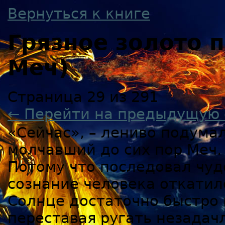
Вернуться к книге
Грязное золото
Меч)
Страница 29 из 291
← Перейти на предыдущую 
«Сейчас», – лениво подума
молчавший до сих пор Меч.
Потому что последовал чуд
сознание человека откатил
Солнце достаточно быстро и
переставая ругать незадач