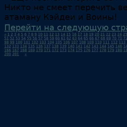
Никто не смеет перечить в
атаману Кэйдеи и Воины!
Перейти на следующую стр
«
1
2
3
4
5
6
7
8
9
10
11
12
13
14
15
16
17
18
19
20
21
22
23
24
2
51
52
53
54
55
56
57
58
59
60
61
62
63
64
65
66
67
68
69
70
71
7
98
99
100
101
102
103
104
105
106
107
108
109
110
111
112
113
132
133
134
135
136
137
138
139
140
141
142
143
144
145
146
1
166
167
168
169
170
171
172
173
174
175
176
177
178
179
180
1
200
201
...
»