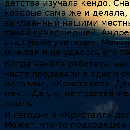
детства изучала кендо. Сн
которые сама же и делала, 
выкованный нашими местны
такой сумасшедшей. Андрей
стал моим учителем. Мечни
мне так и не удалось его п
Когда начала работать, на
часто продавали в одном о
магазине, «Кристалле». Дл
меч… Да уж, не простая же
жизнь.
И сегодня в «Кристалл» до
Может, что-то подходящее 