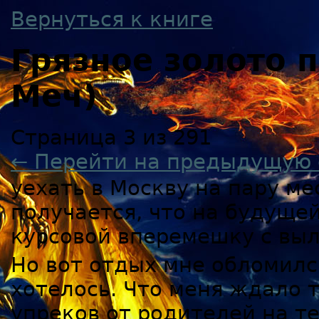
Вернуться к книге
Грязное золото
Меч)
Страница 3 из 291
← Перейти на предыдущую 
уехать в Москву на пару мес
получается, что на будуще
курсовой вперемешку с выл
Но вот отдых мне обломилс
хотелось. Что меня ждало 
упреков от родителей на т