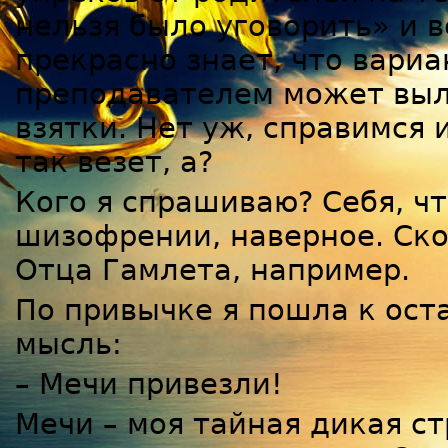
нельзя было уговорить» и в
прекрасно знает, что вариа
преподавателем может выл
взятки. Нет уж, справимся 
так везет, а?
Кого я спрашиваю? Себя, ч
шизофрении, наверное. Ск
Отца Гамлета, например.
По привычке я пошла к ост
мысль:
– Мечи привезли!
Мечи – моя тайная дикая стр