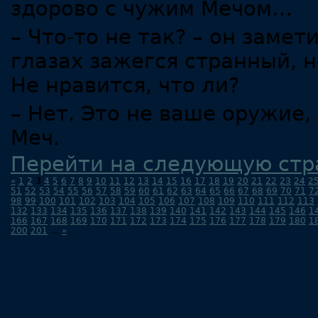
здорово с чужим Мечом…
– Что-то не так? – он заме
глазах зажегся странный, н
Не нравится, что ли?
– Нет. Это не ваше оружие, 
Меч.
Перейти на следующую стр
«
1
2
3
4
5
6
7
8
9
10
11
12
13
14
15
16
17
18
19
20
21
22
23
24
2
51
52
53
54
55
56
57
58
59
60
61
62
63
64
65
66
67
68
69
70
71
7
98
99
100
101
102
103
104
105
106
107
108
109
110
111
112
113
132
133
134
135
136
137
138
139
140
141
142
143
144
145
146
1
166
167
168
169
170
171
172
173
174
175
176
177
178
179
180
1
200
201
...
»