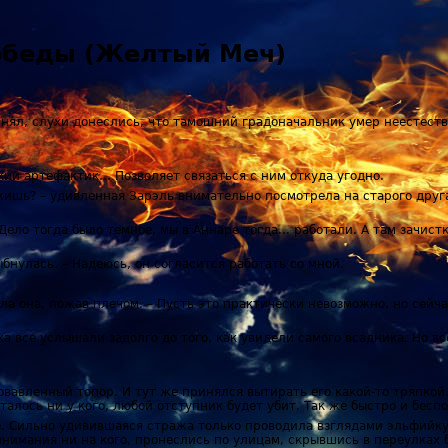
победы (Желтый Меч)
лнял, слухи донеслись, что тамошний градоначальник умер неестеств
ький артефактик… Позволяет связаться с ним откуда угодно.
ужишь? – удивленная Зарэль внимательно посмотрела на старого друга
. Дело тогда было темное, мы в Аннаре тогда... работали. А там зачис
бнулась. – Надеюсь, он согласится работать со мной.
тила она, пожав плечом. – Пусть это практически невозможно, но сей
а все услышали задолго до того, как увидели самого всадника. Но вс
ровавленный топор. И тут же принялся вытирать его какой-то тряпко
талось ни у кого, любой отступник будет убит. Так же быстро и бесп
е. Сильно удивившаяся стража только проводила взглядами эльфийк
внимания ни на кого, пронеслись по улицам, скрывшись в переулках 