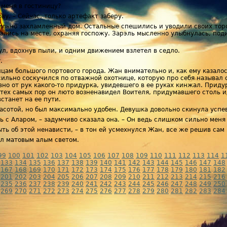
 меня в гостиницу?
ву. – Сейчас, только артефакт заберу.
ильно захламленный дом. Остальные спешились и уводили своих торо
ались на месте, охраняя госпожу. Зарэль мысленно улыбнулась, по
ул, вдохнув пыли, и одним движением взлетел в седло.
.
цам большого портового города. Жан внимательно и, как ему казало
 сильно соскучился по отважной охотнице, которую про себя называл
о от рук какого-то придурка, увидевшего в ее руках кинжал. Приду
С тех самых пор он люто возненавидел Воителя, придумавшего столь 
встанет на ее пути.
асотой, но был максимально удобен. Девушка довольно скинула успе
ь с Аларом, – задумчиво сказала она. – Он ведь слишком сильно меня
ть об этой ненависти, – в тон ей усмехнулся Жан, все же решив сам 
л матовым алым светом.
99
100
101
102
103
104
105
106
107
108
109
110
111
112
113
114
1
133
134
135
136
137
138
139
140
141
142
143
144
145
146
147
148
167
168
169
170
171
172
173
174
175
176
177
178
179
180
181
182
201
202
203
204
205
206
207
208
209
210
211
212
213
214
215
216
235
236
237
238
239
240
241
242
243
244
245
246
247
248
249
250
269
270
271
272
273
274
275
276
277
278
279
280
281
282
283
284