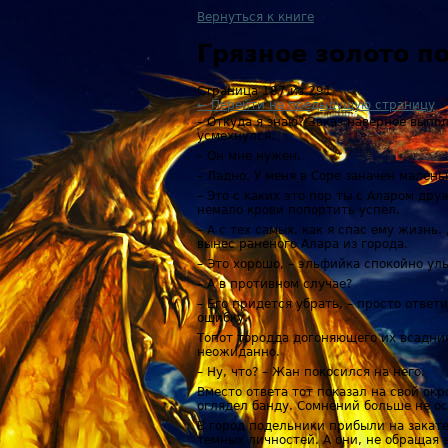
Вернуться к книге
Грязное золото 
Страница 187 из 291
← Перейти на предыдущую страницу
– Откуда я знаю? Заказ наверное выпо
усмехнулся.
– Он мне нужен.
– Ладно. У меня в Соре заначен мален
– Это с каких это пор ты с Аларом др
немало крови попортить успел.
– А с тех самых, как я спас ему жизнь
вынес раненого Алара из города.
– Это хорошо, – эльфийка спокойно улы
– А в противном случае?
– Его придется убрать, – просто отве
ошибку.
Топот тородда догоняющего их всадник
неожиданно.
– Ну, что? – Жан покосился на него.
Вместо ответа тот показал на свой ок
оглядел банду. Сомнений больше не ос
В город подельники прибыли на закат
темных личностей. А они, не обращая 