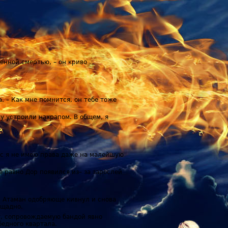
енной смертью, – он криво
. – Как мне помнится, он тебе тоже
тку устроили нахрапом. В общем, я
час я не имею права даже на малейшую
е равно Дор появился из– за зарослей
й. Атаман одобряюще кивнул и снова
ощадно.
у, сопровождаемую бандой явно
бедного квартала.