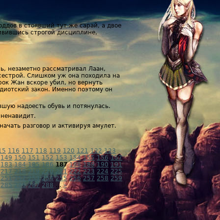
ддов в стоявший тут же сарай, а двое
дивившись строгой дисциплине,
сь, незаметно рассматривал Лаан,
 сестрой. Слишком уж она походила на
рок Жан вскоре убил, но вернуть
идиотский закон. Именно поэтому он
вшую надоесть обувь и потянулась.
 ненавидит.
начать разговор и активируя амулет.
15
116
117
118
119
120
121
122
123
149
150
151
152
153
154
155
156
157
183
184
185
186
187
188
189
190
191
217
218
219
220
221
222
223
224
225
251
252
253
254
255
256
257
258
259
285
286
287
288
...
»