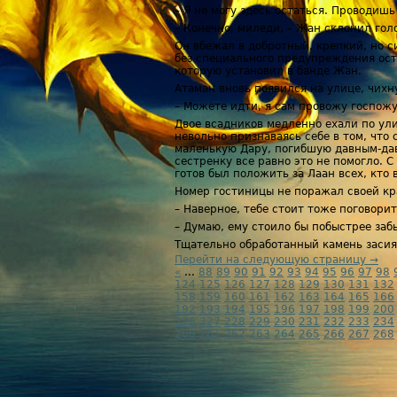
– Я не могу здесь остаться. Проводишь
– Конечно, миледи, – Жан склонил голо
Он вбежал в добротный, крепкий, но с
без специального предупреждения ост
которую установил в банде Жан.
Атаман вновь появился на улице, чихн
– Можете идти, я сам провожу госпожу
Двое всадников медленно ехали по ули
невольно признаваясь себе в том, что
маленькую Дару, погибшую давным-давн
сестренку все равно это не помогло. 
готов был положить за Лаан всех, кто 
Номер гостиницы не поражал своей кр
– Наверное, тебе стоит тоже поговорит
– Думаю, ему стоило бы побыстрее забы
Тщательно обработанный камень засия
Перейти на следующую страницу →
«
...
88
89
90
91
92
93
94
95
96
97
98
124
125
126
127
128
129
130
131
132
158
159
160
161
162
163
164
165
166
192
193
194
195
196
197
198
199
200
226
227
228
229
230
231
232
233
234
260
261
262
263
264
265
266
267
268