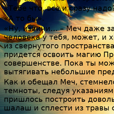
«Тебе что, все и сразу надо
«А то бы».
«Ну, извини… – Меч даже з
человека у тебя, может, и 
из свернутого пространств
придется освоить магию Пр
совершенстве. Пока ты мо
вытягивать небольшие пре
Как и обещал Меч, стемнел
темноты, следуя указаниям
пришлось построить довол
шалаш и сплести из травы 