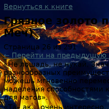
Вернуться к книге
Грязное золото
Меч)
Страница 26 из 291
← Перейти на предыдущую 
«Не лошадь, не нукай. Знач
разнообразных преимуществ
можешь мгновенно перемест
наделения способностями к
для магов».
«Та– ак… очень интересно