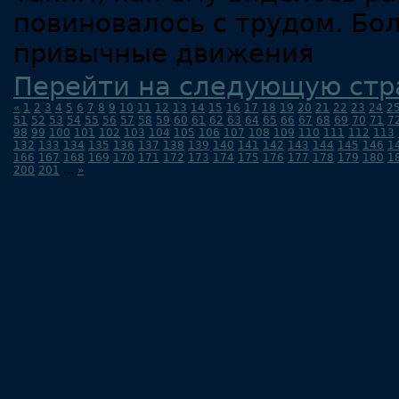
повиновалось с трудом. Бо
привычные движения
Перейти на следующую стр
«
1
2
3
4
5
6
7
8
9
10
11
12
13
14
15
16
17
18
19
20
21
22
23
24
2
51
52
53
54
55
56
57
58
59
60
61
62
63
64
65
66
67
68
69
70
71
7
98
99
100
101
102
103
104
105
106
107
108
109
110
111
112
113
132
133
134
135
136
137
138
139
140
141
142
143
144
145
146
1
166
167
168
169
170
171
172
173
174
175
176
177
178
179
180
1
200
201
...
»