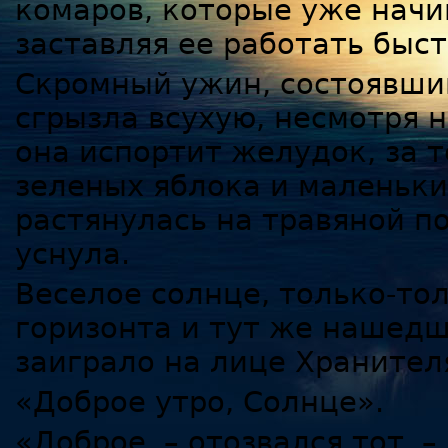
комаров, которые уже начи
заставляя ее работать быст
Скромный ужин, состоявши
сгрызла всухую, несмотря н
она испортит желудок, за 
зеленых яблока и маленьки
растянулась на травяной п
уснула.
Веселое солнце, только-то
горизонта и тут же нашедш
заиграло на лице Хранител
«Доброе утро, Солнце».
«Доброе, – отозвался тот. –