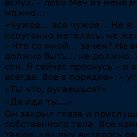
вслух, – либо Меч из меня 
можно…
«Чужое… все чужое… Не я. 
испуганно метались, не же
– Что со мной… зачем? Не 
должно быть… не должно. Э
сон. Я сейчас проснусь – и 
всегда. Все в порядке», – 
«Ты что, ругаешься?»
«Да иди ты…»
Он закрыл глаза и прислу
собственного тела. Все изм
таким, как ему виделось р