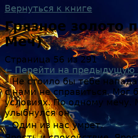
Вернуться к книге
Грязное золото
Меч)
Страница 56 из 291
← Перейти на предыдущую 
– Не стоило бы тебе напада
с нами не справиться. Мог 
условиях. По одному мечу. 
улыбнулся он.
– Один из нас умрет.
Ярость и спокойствие. Ярос