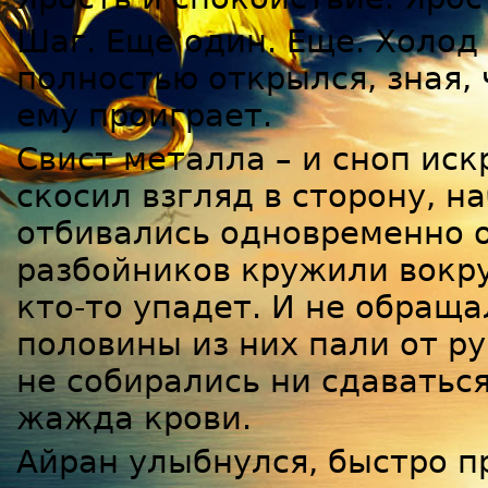
Шаг. Еще один. Еще. Холод 
полностью открылся, зная, 
ему проиграет.
Свист металла – и сноп ис
скосил взгляд в сторону, н
отбивались одновременно о
разбойников кружили вокру
кто-то упадет. И не обраща
половины из них пали от ру
не собирались ни сдаваться
жажда крови.
Айран улыбнулся, быстро п