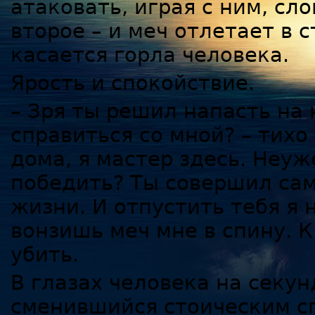
атаковать, играя с ним, с
второе – и меч отлетает в 
касается горла человека.
Ярость и спокойствие.
– Зря ты решил напасть на 
справиться со мной? – тихо
дома, я мастер здесь. Неу
победить? Ты совершил са
жизни. И отпустить тебя я 
вонзишь меч мне в спину. 
убить.
В глазах человека на секун
сменившийся стоическим с