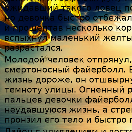
ожидавший такого ловец по
но девочка быстро отбежал
и прошептав несколько кор
вспыхнул маленький желты
разрастался.
Молодой человек отпрянул,
смертоносный файерболл. В
жизнь дороже, он отшвырну
темноту улицы. Огненный р
пальцев девочки файербол
неудавшуюся жизнь, а стр
пронзил его тело и быстро 
Лайон с удивлением и вост