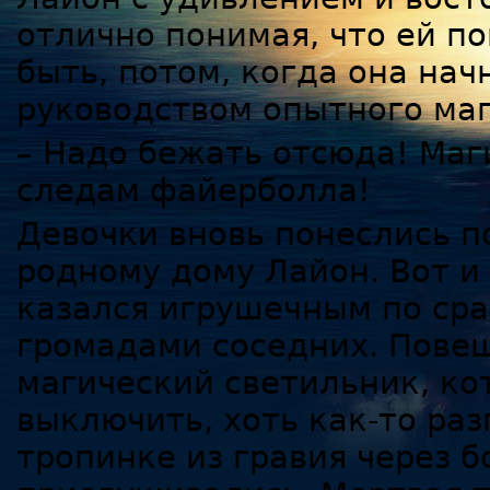
отлично понимая, что ей п
быть, потом, когда она на
руководством опытного маг
– Надо бежать отсюда! Маг
следам файерболла!
Девочки вновь понеслись п
родному дому Лайон. Вот и 
казался игрушечным по ср
громадами соседних. Повеш
магический светильник, ко
выключить, хоть как-то раз
тропинке из гравия через 