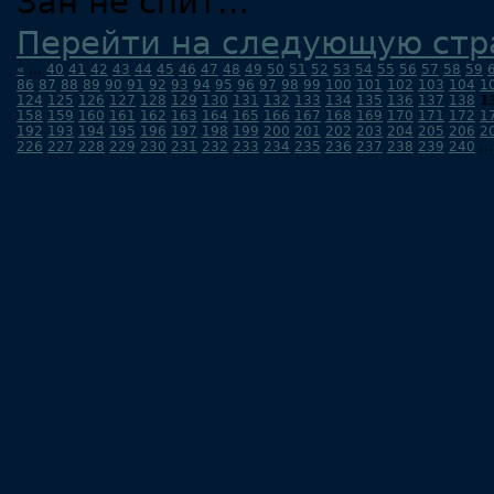
Зан не спит…
Перейти на следующую стр
«
...
40
41
42
43
44
45
46
47
48
49
50
51
52
53
54
55
56
57
58
59
86
87
88
89
90
91
92
93
94
95
96
97
98
99
100
101
102
103
104
1
124
125
126
127
128
129
130
131
132
133
134
135
136
137
138
1
158
159
160
161
162
163
164
165
166
167
168
169
170
171
172
1
192
193
194
195
196
197
198
199
200
201
202
203
204
205
206
2
226
227
228
229
230
231
232
233
234
235
236
237
238
239
240
..