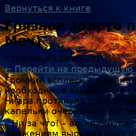
Вернуться к книге
Грязное золото
Меч)
Страница 139 из 291
← Перейти на предыдущую 
Громкий всплеск – и волна 
необходимое заклинание сл
Ниара протянула руки впер
капельки очередного вспле
– Ни за что! – воскликнула
движением вырывая руку из