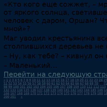
«Кто кого еще сожжет, – м
от яркого солнца, светившег
человек с даром, Оршан? Ч
мной»?
Маг уводил крестьянина все
столпившихся деревьев не 
– Ну, как тебе? – кивнул о
– Маленький…
Перейти на следующую стр
«
1
2
3
4
5
6
7
8
9
10
11
12
13
14
15
16
17
18
19
20
21
22
23
24
2
51
52
53
54
55
56
57
58
59
60
61
62
63
64
65
66
67
68
69
70
71
7
98
99
100
101
102
103
104
105
106
107
108
109
110
111
112
113
132
133
134
135
136
137
138
139
140
141
142
143
144
145
146
1
166
167
168
169
170
171
172
173
174
175
176
177
178
179
180
1
200
201
...
»