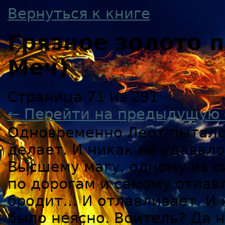
Вернуться к книге
Грязное золото
Меч)
Страница 71 из 291
← Перейти на предыдущую 
Одновременно Леот пытался
делает. И никак не удавало
Высшему магу, одному из с
по дорогам и самому отлав
бродит… И отлавливает. И 
было неясно. Воитель? Да не