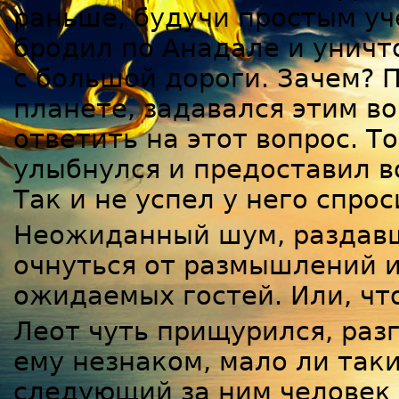
раньше, будучи простым уч
бродил по Анадале и уничт
с большой дороги. Зачем? П
планете, задавался этим в
ответить на этот вопрос. То
улыбнулся и предоставил 
Так и не успел у него спро
Неожиданный шум, раздавш
очнуться от размышлений и
ожидаемых гостей. Или, что
Леот чуть прищурился, раз
ему незнаком, мало ли таки
следующий за ним человек 