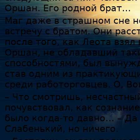
Оршан. Его родной брат…
Маг даже в страшном сне н
встречу с братом. Они расс
после того, как Леота взял
Оршан, не обладавший та
способностями, был вынужд
став одним из практикующи
среди работорговцев. О, Во
– Что смотришь, несчастный
почувствовал, как сознание
было когда-то давно… – Да
Слабенький, но ничего.