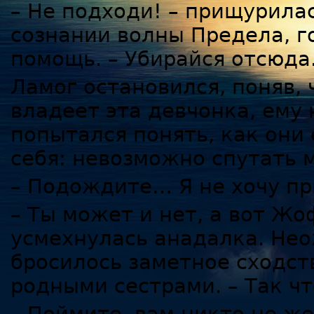
– Не подходи! – прищурилас
сознании волны Предела, г
помощь. – Убирайся отсюда
Ламог остановился, поняв, 
владеет эта девчонка, ему 
попытался понять, как они 
себя: невозможно спутать 
– Подождите… Я не хочу пр
– Ты может и нет, а вот Жо
усмехнулась анадалка. Нео
бросилось заметное сходст
родными сестрами. – Так ч