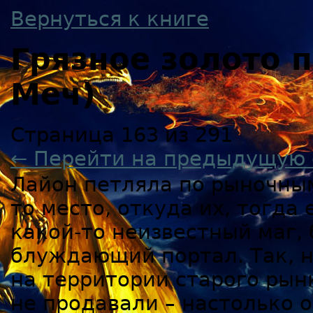
Вернуться к книге
Грязное золото
Меч)
Страница 163 из 291
← Перейти на предыдущую 
Лайон петляла по рыночны
то место, откуда их, тогда
какой-то неизвестный маг,
блуждающий портал. Так, н
на территории старого рын
не продавали – настолько 