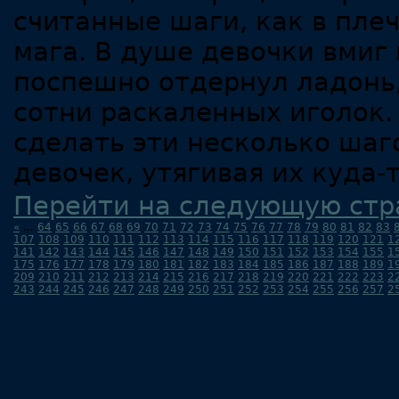
считанные шаги, как в пле
мага. В душе девочки вмиг 
поспешно отдернул ладонь,
сотни раскаленных иголок.
сделать эти несколько шаг
девочек, утягивая их куда-т
Перейти на следующую стр
«
...
64
65
66
67
68
69
70
71
72
73
74
75
76
77
78
79
80
81
82
83
107
108
109
110
111
112
113
114
115
116
117
118
119
120
121
1
141
142
143
144
145
146
147
148
149
150
151
152
153
154
155
1
175
176
177
178
179
180
181
182
183
184
185
186
187
188
189
1
209
210
211
212
213
214
215
216
217
218
219
220
221
222
223
2
243
244
245
246
247
248
249
250
251
252
253
254
255
256
257
2