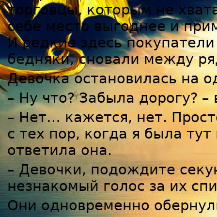
торговцы, которым не хвата
себе место выгоднее и при
И редкие здесь покупатели 
бедняки, сновали между ря
Девочка остановилась на о
– Ну что? Забыла дорогу? –
– Нет… кажется, нет. Прост
с тех пор, когда я была тут
ответила она.
– Девочки, подождите секун
незнакомый голос за их сп
Они одновременно обернули