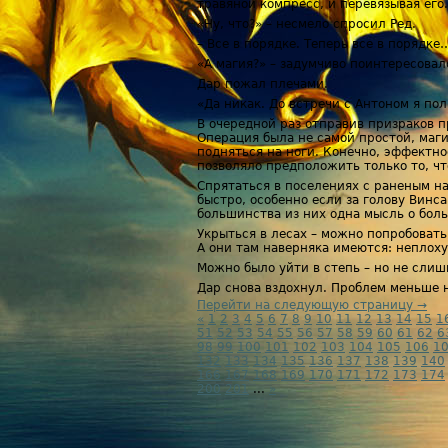
травяной компресс, и перевязывая его.
«Ну, что?» – несмело спросил Ред.
– Все в порядке. Теперь все в порядке
«А магия?» – задумчиво поинтересовал
Дар пожал плечами.
«Да никак. До встречи с Антоном я по
В очередной раз отправив призраков п
Операция была не самой простой, магич
подняться на ноги. Конечно, эффектно
позволяло предположить только то, чт
Спрятаться в поселениях с раненым на
быстро, особенно если за голову Винс
большинства из них одна мысль о бол
Укрыться в лесах – можно попробовать
А они там наверняка имеются: неплоху
Можно было уйти в степь – но не сли
Дар снова вздохнул. Проблем меньше н
Перейти на следующую страницу →
«
1
2
3
4
5
6
7
8
9
10
11
12
13
14
15
1
51
52
53
54
55
56
57
58
59
60
61
62
6
98
99
100
101
102
103
104
105
106
1
132
133
134
135
136
137
138
139
140
166
167
168
169
170
171
172
173
174
200
201
...
»