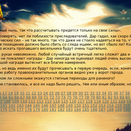
…
ся Артен.
лный ноль, так что рассчитывать придется только на свои силы».
роверять, нет ли поблизости преследователей, Дар гадал, как скоро
еских сил – не так много, так что даже не стоило надеяться на то, 
е похищение должно было сбить со следа ищеек, но вот сбило ли? К
о искать пропавшего висельника будут очень тщательно.
 руках невозможно. Любой случайный встречный легко сложит два и д
а не пожалеют награды – Дар никогда не оценивал людей очень высок
ьшой награде вытеснит все благие намерения.
, но ведь именно их будут прочесывать в первую очередь, если, коне
ю работу правоохранительных органов видно уже у ворот города.
шком ли сложными окажутся степные переходы для раненого?
е становилось, и все их надо было решать, тем или иным образом, н
6
17
18
19
20
21
22
23
24
25
26
27
28
29
30
31
32
33
34
35
36
37
38
3
64
65
66
67
68
69
70
71
72
73
74
75
76
77
78
79
80
81
82
83
84
85
07
108
109
110
111
112
113
114
115
116
117
118
119
120
121
122
1
141
142
143
144
145
146
147
148
149
150
151
152
153
154
155
156
175
176
177
178
179
180
181
182
183
184
185
186
187
188
189
190