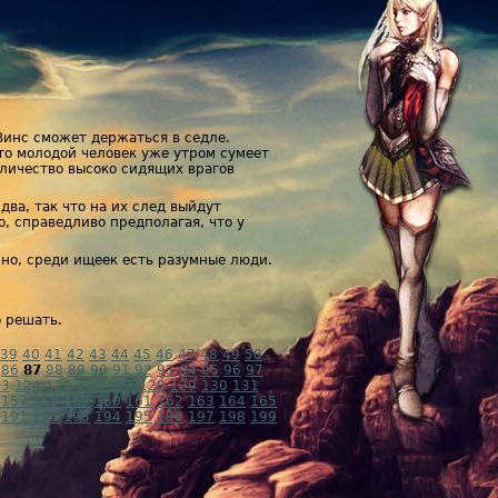
 Винс сможет держаться в седле.
что молодой человек уже утром сумеет
оличество высоко сидящих врагов
ва, так что на их след выйдут
о, справедливо предполагая, что у
чно, среди ищеек есть разумные люди.
о решать.
39
40
41
42
43
44
45
46
47
48
49
50
86
87
88
89
90
91
92
93
94
95
96
97
23
124
125
126
127
128
129
130
131
157
158
159
160
161
162
163
164
165
191
192
193
194
195
196
197
198
199