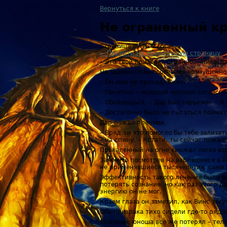
Вернуться к книге
Не ограненный к
Страница 87 из 226
← Перейти на предыдущую страницу
– Это твой призрак? Странно… Никогда
На заднем плане сознания возмущенно 
– Он мне не принадлежит.
– Понятно, – молодой человек согласно
– Обойдешься, – Дар был серьезен. – Я
– Достаточно было не пытаться поймат
Дар пожал плечами.
– Вряд ли это помогло бы тебе зализа
– на спину. – Кстати, ты сейчас пожал
Прокаленный на огне кинжал легко взр
Зачем-то посмотрев на варившиеся в к
не применявшиеся тысячелетия, сами 
Эффективность такого лечения была вы
потерять сознание, но как раз этого Д
энергию он не мог.
Краем глаза он заметил, как Винс заку
Оба призрака тихо сидели где-то рядо
Сознание юноша все же потерял – тело