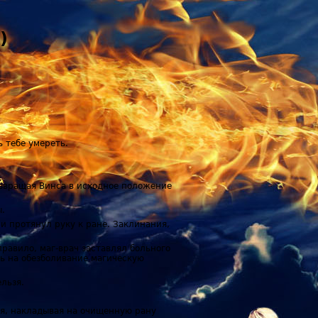
)
ь тебе умереть.
озвращая Винса в исходное положение
ы.
и протянул руку к ране. Заклинания,
правило, маг-врач заставлял больного
ить на обезболивание магическую
ельзя.
ся, накладывая на очищенную рану