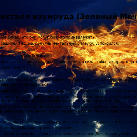
ристалл изумруда (Зеленый Меч
 не думал, что они могут кому-то принадлежать.
зашипел Ред, но, получив ментальную оплеуху, успокоился.
 кивнул. – Я скоро умру.
 потратил на твое спасение слишком много сил, чтобы так просто дат
ь меня вчера.
ть раны. Лечиться будем, – заявил он, простым сильным движением в
еешь, что успел очнуться.
езал кожу, заставив юношу вздрогнуть. Кровь снова хлынула из ран
отелке травы, испускающие просто волшебный аромат, Дар вздохнул 
пришли на ум, пробуждая забытые в этом мире силы Предела.
ше всяких похвал, но вот перенести его мог далеко не каждый. Как 
ар себе позволить не мог: в этих краях не росли такие травы, а трат
сил запястье, но ни на секунду не остановился – делать этого было н
м, не подавая даже признаков жизни.
 само отключило его, когда стало совсем плохо. Дар только улыбнул