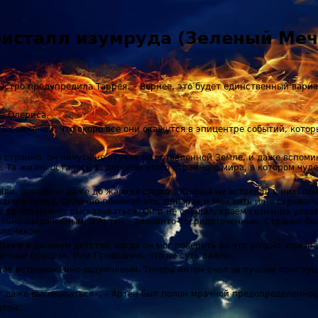
ристалл изумруда (Зеленый Меч
 быстро предупредила Таррея. – Вернее, это будет единственный вари
бе Олериса.
ь сомнений, что скоро все они окажутся в эпицентре событий, которы
 странно, он ничуть не скучал по оставленной Земле, и даже вспомин
. Та жизнь осталась за порогом этого странного мира, в котором чуд
вали, доходило даже до жарких споров. Юноша не встревал в них, пон
акого прока. Отлично понимая это, призрак и Меч хоть и не скрывали
е то что начнет высказываться. Он и не слушал, краем сознания ула
ильно озадаченным, а Артен – деловито-сосредоточенным. Странно был
водником.
аже в далеком детстве, когда он мог поверить во что угодно, призра
личный призрак. Или Проводник, что не суть важно.
тав встревоженно-задумчивым. Теперь Антон счел за лучшее прислуш
т даже высовываться», – Артен был полон мрачной предопределеннос
нтон.