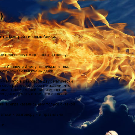
)
ант с быстрой гибелью Алики.
е перевернут мир с ног на голову.
ая Славку и Алису, не думал о том,
еса оказываются очень даже
имая, что в разговоре двух магически
 свой разговор, особо не ждали, что
вливая только малейшие изменения
о даже думать о том, что он всего
ки всегда казались ему только сказкой
аться к разговору – и правильно
ти.