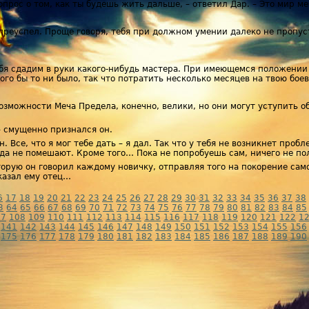
прос о том, как ты будешь жить дальше, – ответил Дар. – Это мир меч
не преуспел. Проще говоря, тебя при должном умении далеко не пропу
тебя сдадим в руки какого-нибудь мастера. При имеющемся положении
ого бы то ни было, так что потратить несколько месяцев на твою бо
Возможности Меча Предела, конечно, велики, но они могут уступить о
– смущенно признался он.
н. Все, что я мог тебе дать – я дал. Так что у тебя не возникнет проб
да не помешают. Кроме того… Пока не попробуешь сам, ничего не по
орую он говорил каждому новичку, отправляя того на покорение само
сказал ему отец…
6
17
18
19
20
21
22
23
24
25
26
27
28
29
30
31
32
33
34
35
36
37
38
3
64
65
66
67
68
69
70
71
72
73
74
75
76
77
78
79
80
81
82
83
84
85
07
108
109
110
111
112
113
114
115
116
117
118
119
120
121
122
1
141
142
143
144
145
146
147
148
149
150
151
152
153
154
155
156
175
176
177
178
179
180
181
182
183
184
185
186
187
188
189
190