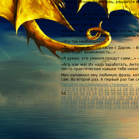
«А конкретнее, Хранитель, решается во
«И что?»
«И то, что ни в том, ни в другом ты 
превратить тебя в фарш».
«Оптимистично».
«Очень. Так что думай о том, что мы 
активного преследования со стороны к
«Это так необходимо?»
«Да, – Артен был согласен с Даром. – 
если будет возможность…»
«Я думал, эти умения придут сами…» 
«Ага, как же! Их надо заработать, Анто
чисто практические навыки тебе никог
Меч напомнил ему любимую фразу, кот
сам. Во второй раз. А первый раз так 
Перейти на следующую страницу →
«
1
2
3
4
5
6
7
8
9
10
11
12
13
14
15
1
51
52
53
54
55
56
57
58
59
60
61
62
6
98
99
100
101
102
103
104
105
106
1
132
133
134
135
136
137
138
139
140
166
167
168
169
170
171
172
173
174
200
201
...
»