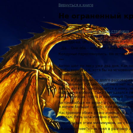
Вернуться к книге
Не ограненный к
Страница 51 из 226
← Перейти на предыдущую страницу
– Варианта без него не существует, –
– Погоди-ка. Это что же получается…
– Да… Они оба – опорные точки в судь
Колдуньи переглянулись. Не оставалос
***
Антон шел по лесу уже два дня. Как ни
чтобы вернуться, хотя бы на мгновение
обыденным делом.
Артен и Дар о чем-то долго разговари
подкованных субъектов от него нет ник
Антон хотя бы прислушается к нему, н
настроения обоих. Пока Меч казался с
лишь призрак, пусть и названный Про
Антон вообще не верил в привидения. Д
и ничем больше – и вот, пожалуйста, 
Настроение обоих резко изменилось, с
сделал. Речь шла именно о нем.
«Не обладая этим минимумом, не стои
«А конкретнее?» – встрял в разговор А