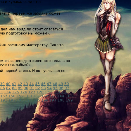
а и кулака, если что».
стят. И первый же забияка может
 дел нам вряд ли стоит опасаться
евую подготовку мы можем».
быкновенному мастерству. Так что,
лем из-за неподготовленного тела, а вот
лучится, забыл?»
й первой стены. И вот услышал ее
39
40
41
42
43
44
45
46
47
48
49
50
86
87
88
89
90
91
92
93
94
95
96
97
23
124
125
126
127
128
129
130
131
157
158
159
160
161
162
163
164
165
191
192
193
194
195
196
197
198
199