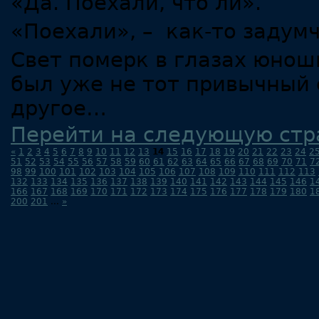
«Да. Поехали, что ли».
«Поехали», – как-то задумч
Свет померк в глазах юноши
был уже не тот привычный с
другое…
Перейти на следующую стр
«
1
2
3
4
5
6
7
8
9
10
11
12
13
14
15
16
17
18
19
20
21
22
23
24
2
51
52
53
54
55
56
57
58
59
60
61
62
63
64
65
66
67
68
69
70
71
7
98
99
100
101
102
103
104
105
106
107
108
109
110
111
112
113
132
133
134
135
136
137
138
139
140
141
142
143
144
145
146
1
166
167
168
169
170
171
172
173
174
175
176
177
178
179
180
1
200
201
...
»