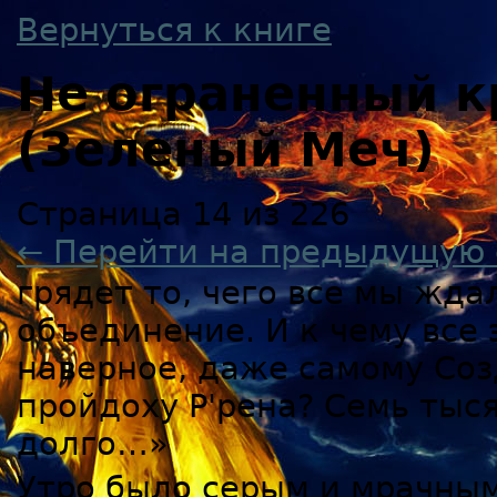
Вернуться к книге
Не ограненный к
(Зеленый Меч)
Страница 14 из 226
← Перейти на предыдущую 
грядет то, чего все мы жда
объединение. И к чему все 
наверное, даже самому Соз
пройдоху Р'рена? Семь тыс
долго…»
Утро было серым и мрачным