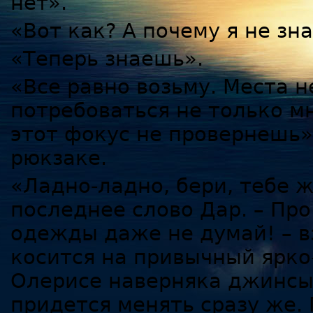
нет».
«Вот как? А почему я не зн
«Теперь знаешь».
«Все равно возьму. Места 
потребоваться не только мн
этот фокус не провернешь»
рюкзаке.
«Ладно-ладно, бери, тебе ж
последнее слово Дар. – Пр
одежды даже не думай! – вз
косится на привычный ярко
Олерисе наверняка джинсы 
придется менять сразу же. 