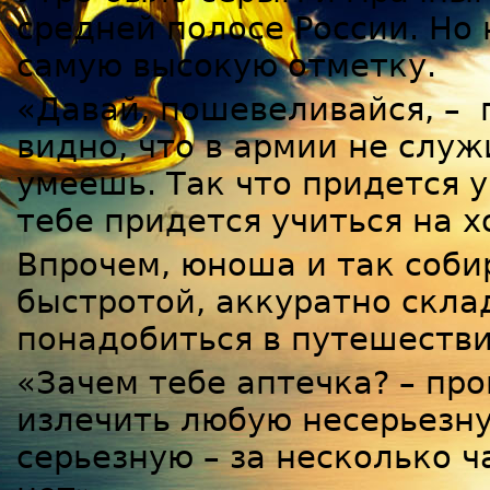
средней полосе России. Но
самую высокую отметку.
«Давай, пошевеливайся, – 
видно, что в армии не служ
умеешь. Так что придется у
тебе придется учиться на 
Впрочем, юноша и так соби
быстротой, аккуратно склад
понадобиться в путешестви
«Зачем тебе аптечка? – про
излечить любую несерьезну
серьезную – за несколько ча