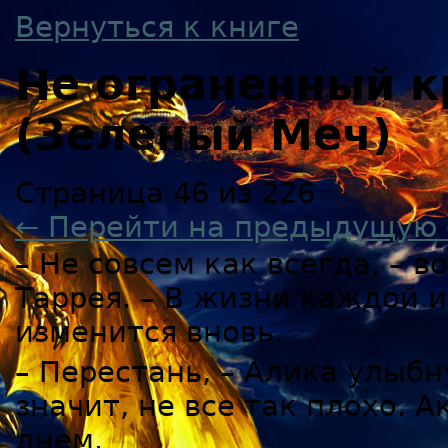
Вернуться к книге
Не ограненный к
(Зеленый Меч)
Страница 46 из 226
← Перейти на предыдущую 
– Не совсем как всегда, – 
Таррея. – В жизни каждой и
изменится вновь.
– Перестань, – Алика улыбн
значит, не все так плохо. 
днем.