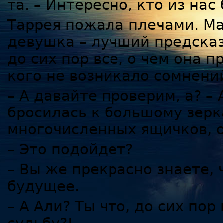
та. – Интересно, кто из нас
Таррея пожала плечами. Ма
девушка – лучший предсказ
до сих пор все, о чем она 
кого не возникало сомнений
– А давайте проверим, а? –
бросилась к большому зерк
многочисленных ящичков, 
– Это подойдет?
– Вы же прекрасно знаете, 
будущее.
– А Али? Ты что, до сих пор