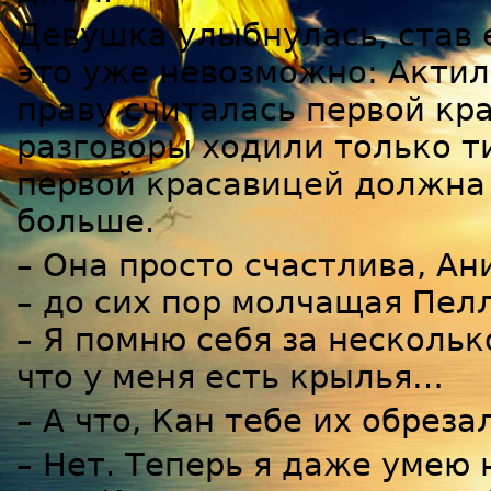
Девушка улыбнулась, став е
это уже невозможно: Актил
праву считалась первой кр
разговоры ходили только т
первой красавицей должна 
больше.
– Она просто счастлива, Ани
– до сих пор молчащая Пелл
– Я помню себя за нескольк
что у меня есть крылья…
– А что, Кан тебе их обреза
– Нет. Теперь я даже умею н