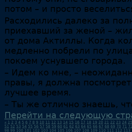
потом – и просто веселитьс
Расходились далеко за полн
приехавший за женой – жи
от дома Актиллы. Когда ко
медленно побрели по улиц
покоем уснувшего города.
– Идем ко мне, – неожиданн
правы, я должна посмотрет
лучшее время.
– Ты же отлично знаешь, ч
Перейти на следующую стр
«
1
2
3
4
5
6
7
8
9
10
11
12
13
14
15
16
17
18
19
20
21
22
23
24
2
51
52
53
54
55
56
57
58
59
60
61
62
63
64
65
66
67
68
69
70
71
7
98
99
100
101
102
103
104
105
106
107
108
109
110
111
112
113