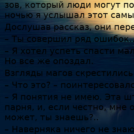
зов, который люди могут п
ночью я услышал этот сам
Дослушав рассказ, они пер
– Ты совершил ряд ошибок
– Я хотел успеть спасти мал
Но все же опоздал.
Взгляды магов скрестились
– Что это? – поинтересовал
– Я понятия не имею. Эта 
парня, и, если честно, мне 
может, ты знаешь?..
– Наверняка ничего не знаю