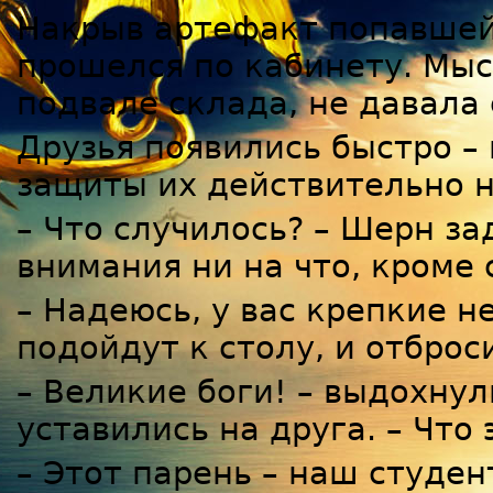
Накрыв артефакт попавшейс
прошелся по кабинету. Мыс
подвале склада, не давала 
Друзья появились быстро –
защиты их действительно н
– Что случилось? – Шерн за
внимания ни на что, кроме 
– Надеюсь, у вас крепкие н
подойдут к столу, и отброс
– Великие боги! – выдохну
уставились на друга. – Что 
– Этот парень – наш студен