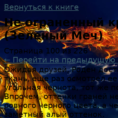
Вернуться к книге
Не ограненный к
(Зеленый Меч)
Страница 100 из 226
← Перейти на предыдущую 
Ожидая друзей, Роден дост
ткань, еще раз осмотрел ее
угольная чернота, тот же 
Впрочем, оттенки граней н
ровного черного цвета, а ч
заметный алый оттенок.