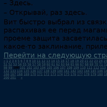
– Здесь.
– Открывай, раз здесь.
Вит быстро выбрал из связк
распахивая ее перед магам
проеме защита засветилась
какое-то заклинание, прил
Перейти на следующую стр
«
1
2
3
4
5
6
7
8
9
10
11
12
13
14
15
16
17
18
19
20
21
22
23
24
2
51
52
53
54
55
56
57
58
59
60
61
62
63
64
65
66
67
68
69
70
71
7
98
99
100
101
102
103
104
105
106
107
108
109
110
111
112
113
132
133
134
135
136
137
138
139
140
141
142
143
144
145
146
1
166
167
168
169
170
171
172
173
174
175
176
177
178
179
180
1
200
201
...
»