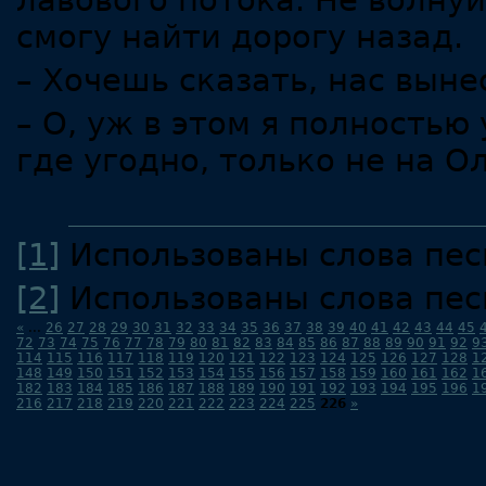
лавового потока. Не волнуй
смогу найти дорогу назад.
– Хочешь сказать, нас выне
– О, уж в этом я полностью
где угодно, только не на О
[1]
Использованы слова пес
[2]
Использованы слова пес
«
...
26
27
28
29
30
31
32
33
34
35
36
37
38
39
40
41
42
43
44
45
72
73
74
75
76
77
78
79
80
81
82
83
84
85
86
87
88
89
90
91
92
9
114
115
116
117
118
119
120
121
122
123
124
125
126
127
128
1
148
149
150
151
152
153
154
155
156
157
158
159
160
161
162
1
182
183
184
185
186
187
188
189
190
191
192
193
194
195
196
1
216
217
218
219
220
221
222
223
224
225
226
»