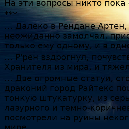
На эти вопросы никто пока 
***
… Далеко в Рендане Артен,
неожиданно замолчал, прис
только ему одному, и в одн
… Р'рен вздрогнул, почувст
Хранителя из мира, и тяжел
… Две огромные статуи, ст
драконий город Райтекс по
тонкую штукатурку, из сер
лазурного и темно-коричне
посмотрели на руины неког
мире.