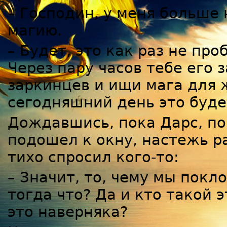
– Господин, у меня больше
магию.
– Будет, это как раз не про
Через пару часов тебе его 
заркинцев и ищи мага для
сегодняшний день это буде
Дождавшись, пока Дарс, п
подошел к окну, настежь ра
тихо спросил кого-то:
– Значит, то, чему мы покл
тогда что? Да и кто такой 
это наверняка?