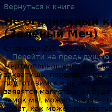
Вернуться к книге
Не ограненный к
(Зеленый Меч)
Страница 226 из 226
← Перейти на предыдущую 
жертвоприношения все еще
захватишь, перемести его с
подготовимся к неожиданно
заявятся магистры, их буд
замок мы, можно сказать, п
прост, как может показатьс