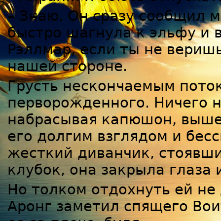
– Знаю. Он сразу сообщил м
быстро шагнула к эльфу и в
Рэллмар, если ты не веришь
нашей стороне.
Грусть нескончаемым поток
перворожденного. Ничего не
набрасывая капюшон, выше
его долгим взглядом и бес
жесткий диванчик, стоявши
клубок, она закрыла глаза 
Но толком отдохнуть ей не
Аронг заметил спящего Вои