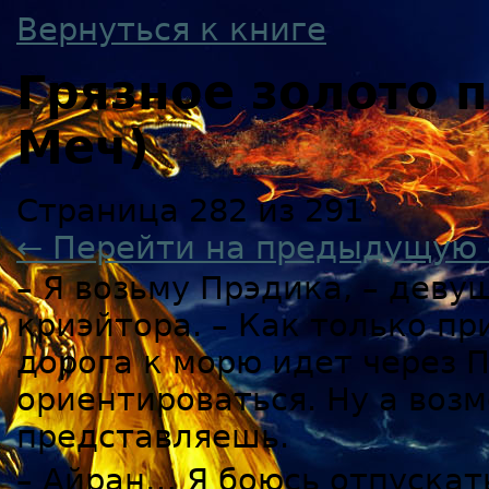
Вернуться к книге
Грязное золото
Меч)
Страница 282 из 291
← Перейти на предыдущую 
– Я возьму Прэдика, – дев
криэйтора. – Как только пр
дорога к морю идет через П
ориентироваться. Ну а воз
представляешь.
– Айран… Я боюсь отпускат