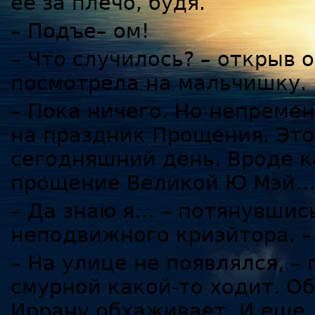
ее за плечо, будя.
– Подъе– ом!
– Что случилось? – открыв 
посмотрела на мальчишку.
– Пока ничего. Но непреме
на праздник Прощения. Это
сегодняшний день. Вроде к
прощение Великой Ю Мэй
– Да знаю я… – потянувшись
неподвижного криэйтора. –
– На улице не появлялся, –
смурной какой-то ходит. Об
Иррану обхаживает. И еще,