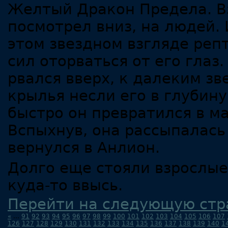
Желтый Дракон Предела. В
посмотрел вниз, на людей. 
этом звездном взгляде репт
сил оторваться от его глаз.
рвался вверх, к далеким з
крылья несли его в глубин
быстро он превратился в ма
Вспыхнув, она рассыпалась
вернулся в Анлион.
Долго еще стояли взрослые,
куда-то ввысь.
Перейти на следующую стр
«
...
91
92
93
94
95
96
97
98
99
100
101
102
103
104
105
106
107
126
127
128
129
130
131
132
133
134
135
136
137
138
139
140
1