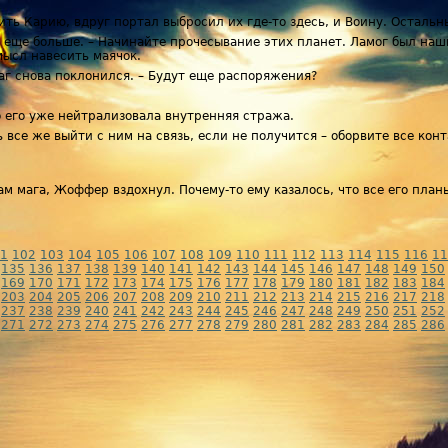
ить Карию, вдруг портал выбросил их где-то здесь, и Воину. Остальн
 еще больше. – Начинайте прочесывание этих планет. Ламог был наши
ысл навесить маячок.
маг снова поклонился. – Будут еще распоряжения?
то его уже нейтрализовала внутренняя стража.
ь все же выйти с ним на связь, если не получится – оборвите все кон
ам мага, Жоффер вздохнул. Почему-то ему казалось, что все его план
1
102
103
104
105
106
107
108
109
110
111
112
113
114
115
116
11
135
136
137
138
139
140
141
142
143
144
145
146
147
148
149
150
169
170
171
172
173
174
175
176
177
178
179
180
181
182
183
184
203
204
205
206
207
208
209
210
211
212
213
214
215
216
217
218
237
238
239
240
241
242
243
244
245
246
247
248
249
250
251
252
271
272
273
274
275
276
277
278
279
280
281
282
283
284
285
286