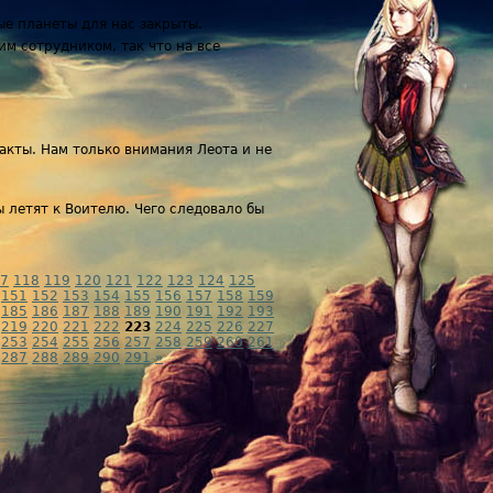
ые планеты для нас закрыты.
м сотрудником, так что на все
такты. Нам только внимания Леота и не
ы летят к Воителю. Чего следовало бы
7
118
119
120
121
122
123
124
125
151
152
153
154
155
156
157
158
159
185
186
187
188
189
190
191
192
193
219
220
221
222
223
224
225
226
227
253
254
255
256
257
258
259
260
261
287
288
289
290
291
»