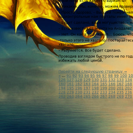
– Воитель! Есть какие-то варианты?
– Никаких. Мы, конечно, можем провер
– Просто здорово, – Высший помрачнел
подконтрольные нам порталы имеет см
– Будет сделано, ваше могущество, – 
– Есть известия от агента на Анадале?
– Нет. Он как в воду канул… Боюсь, ч
-только этого не хватало. Постарайтес
хватало.
– Разумеется. Все будет сделано.
Проводив взглядом быстрого не по год
избежать любой ценой.
Перейти на следующую страницу →
«
...
91
92
93
94
95
96
97
98
99
100
10
126
127
128
129
130
131
132
133
134
160
161
162
163
164
165
166
167
168
194
195
196
197
198
199
200
201
202
228
229
230
231
232
233
234
235
236
262
263
264
265
266
267
268
269
270