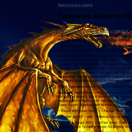
Вернуться к книге
Грязное золото 
Страница 223 из 291
← Перейти на предыдущую страницу
– Хотя источником этой силы является
существо такой силы слишком опасно. 
– А если проследить за Воителем и уз
некоторых законов, сильно мешающих ж
– Воителя-то? – криво усмехнулись все
уровня силы, насколько я знаю, – твер
уровня, мы не можем – не хватит ника
Значит, определяем план работы на б
проверка этих самых личностей. Ну и 
сильным, мы сможем найти нашего неул
Воитель может оказаться сейчас. След
Маги одновременно чуть склонили гол
Высший несколько секунд смотрел в глу
слишком много. Но ответа ни на один
видом. Ясно было, что попадаться под
кому будет приказано явиться.
– Ваше могущество… – старый маг, аде
– В чем дело? – маг покосился на одног
– Узнать, куда этот портал унес Ламо
Искать этих троих можно по всему Ан