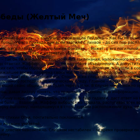
победы (Желтый Меч)
 именно Воитель… – задумчиво произнесла Лейдена. – Как бы не ошиб
Прошлого его прихода нам всем хватило с лихвой – до сих пор распл
нать о его планах? – предположил Фанилар. – Может, с его посильной
ить. А потом тихо и незаметно убрать.
. – Так он тебе и дался… Уничтожения заклинания, наложенного на эт
до ответил Жоффер. – Чуть ли не на уровне объединения. А допустить
ких сил, чтобы сбросить его с такой вершины. Впрочем, мы ушли в 
лижайшее время: проверка своих магов, на предмет подозрительных 
поиск Воителя, понятное дело. Стоит также следить за волнением Пр
овимого господина по магическому следу. Главное – заметить хотя 
ующий сеанс общей связи будет через сутки. В случае чего – можно о
овы, давая лидеру понять, что приняли к сведению всю информацию.
бину шара, словно надеясь, что он, как шар гадалки, даст ответ на 
 не было… Вздохнув, Жоффер выбрался из подвала, распугивая всех 
 руку Высшему, находящемуся в столь дурном расположении духа, ри
пт стихии Огня, почтительно поклонился.
о из своих учителей.
га и девочек невозможно. Слишком нестабилен – за время проверки он
лиону.