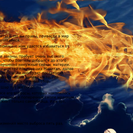
иться. Но вы правы, привести в мир
ачиваемся.
 помощью нам удастся избавиться от
и законы, требует очень высокого
, чтобы Воитель добрался до этого
совершенно ненужные сейчас материи.
личностей покинувших Манитал, далее
едела, если оно будет достаточно
бы малейшие намеки на то, где
рганизовать срочный сбор.
 Шар тут же погас.
все его вопросы, которых накопилось
встречных и поперечных своим мрачным
скнет только самоубийца. Или тот,
 изменил место выброса пять раз.