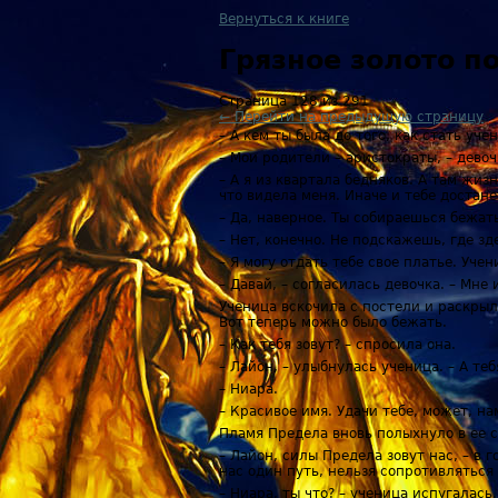
Вернуться к книге
Грязное золото 
Страница 128 из 291
← Перейти на предыдущую страницу
– А кем ты была до того, как стать уч
– Мои родители – аристократы, – девоч
– А я из квартала бедняков. А там жизн
что видела меня. Иначе и тебе достане
– Да, наверное. Ты собираешься бежат
– Нет, конечно. Не подскажешь, где з
– Я могу отдать тебе свое платье. Уч
– Давай, – согласилась девочка. – Мне
Ученица вскочила с постели и раскрыл
Вот теперь можно было бежать.
– Как тебя зовут? – спросила она.
– Лайон, – улыбнулась ученица. – А теб
– Ниара.
– Красивое имя. Удачи тебе, может, н
Пламя Предела вновь полыхнуло в ее с
– Лайон, силы Предела зовут нас, – в 
нас один путь, нельзя сопротивляться
– Ниара, ты что? – ученица испугалась.