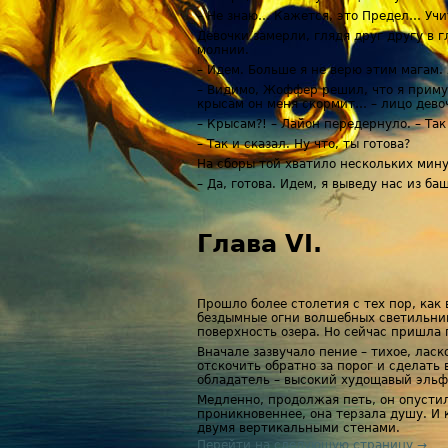
– Не знаю… Кажется, это Предел… Уч
Девочки замерли, глядя друг другу в г
молнии.
– Идем. Больше я не верю этим магам.
– Видимо, Жоффер решил, что я приму 
крысам он меня скормит… – лицо дево
– Крысам?! – Лайон передернуло. – Так
– Так и сказал. Ну что, ты готова?
На сборы той хватило нескольких мину
– Да, готова. Идем, я выведу нас из ба
Глава VI.
Прошло более столетия с тех пор, как
бездымные огни волшебных светильник
поверхность озера. Но сейчас пришла
Вначале зазвучало пение – тихое, лас
отскочить обратно за порог и сделать 
обладатель – высокий худощавый эльф
Медленно, продолжая петь, он опустил
проникновеннее, она терзала душу. И 
двумя вертикальными стенами.
Перейти на следующую страницу →