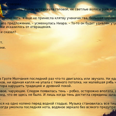
итель говорил…
лаза. Наконец, Лайон встряхнула головой, ее светлые волосы размета
 Хорошо хоть, я еще не принесла клятву ученичества, большая церемо
его предложение, – усмехнулась Ниара. – То-то он будет удивлен утр
чки исказилось от отвращения.
 и сказал?
т.
шни.
 в Гроте Молчания последний раз что-то двигалось или звучало. Ни е
ов, ни единая капля не упала с темного потолка, ни малейшая рябь 
 пора нарушить традицию и древний покой.
ковое, чарующее. Следом появилась тень – робко, осторожно вползла,
вид, что ее здесь не было. И лишь когда тень достигла середины зал
.
ся на одно колено перед водной гладью. Музыка становилась все тиш
когда умолкла последняя нота, водяное зеркало без всякого предупр