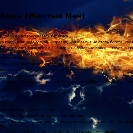
победы (Желтый Меч)
еницей? – поинтересовалась беглянка.
ка гордо вскинула голову. – Правда, наша семья не столь богата, ка
ь быстро учит трем вещам – не верь, не бойся, не проси, – грустно ск
тся, мне кажется.
ь в таком виде?
десь у вас можно раздобыть одежду?
еники носят форму, а я сохранила домашнюю одежду. Оно не слишком 
 и надо быть незаметной.
а небольшой комод, доставая оттуда скромное серое платье. Быстро
я?
ам и придется встретиться вновь…
ознании, глаза засияли магическим светом.
голосе Ниары зазвучали новые, прежде чуждые ей нотки. – Нас ждет до
 судьбе…
 Девочка вздрогнула, свет, сияющий в ее глазах, вмиг погас.