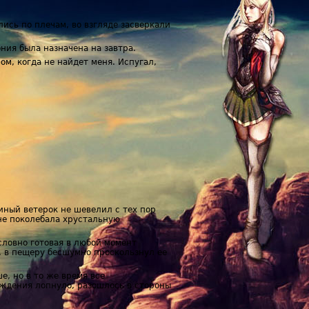
лись по плечам, во взгляде засверкали
ния была назначена на завтра.
ом, когда не найдет меня. Испугал,
диный ветерок не шевелил с тех пор
не поколебала хрустальную
 словно готовая в любой момент
а, в пещеру бесшумно проскользнул ее
е, но в то же время все
еждения лопнуло, разошлось в стороны