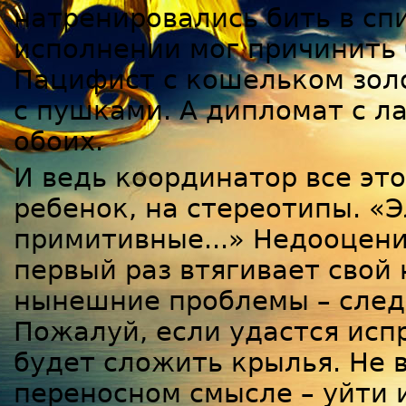
натренировались бить в спи
исполнении мог причинить 
Пацифист с кошельком зол
с пушками. А дипломат с л
обоих.
И ведь координатор все это
ребенок, на стереотипы. «
примитивные...» Недооценил
первый раз втягивает свой 
нынешние проблемы – следс
Пожалуй, если удастся испр
будет сложить крылья. Не в
переносном смысле – уйти 