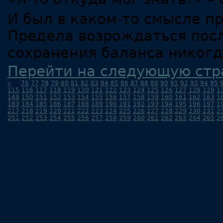
И был в каком-то смысле п
Предела возрождаться посл
сохранения баланса никог
Перейти на следующую стр
«
...
76
77
78
79
80
81
82
83
84
85
86
87
88
89
90
91
92
93
94
95
115
116
117
118
119
120
121
122
123
124
125
126
127
128
129
1
149
150
151
152
153
154
155
156
157
158
159
160
161
162
163
1
183
184
185
186
187
188
189
190
191
192
193
194
195
196
197
1
217
218
219
220
221
222
223
224
225
226
227
228
229
230
231
2
251
252
253
254
255
256
257
258
259
260
261
262
263
264
265
2