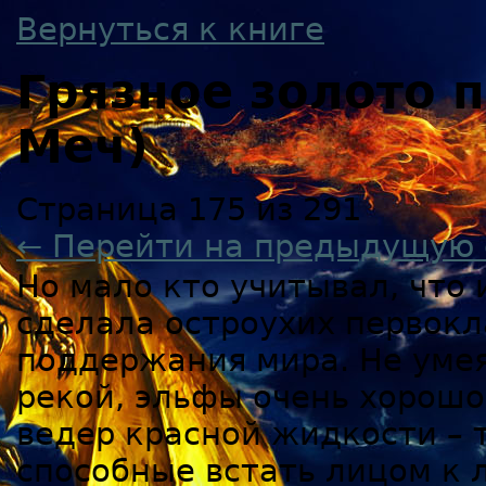
Вернуться к книге
Грязное золото
Меч)
Страница 175 из 291
← Перейти на предыдущую 
Но мало кто учитывал, что
сделала остроухих первок
поддержания мира. Не умея
рекой, эльфы очень хорошо
ведер красной жидкости – 
способные встать лицом к 