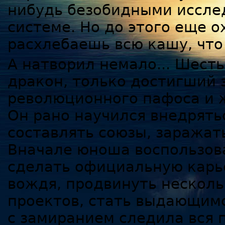
нибудь безобидными иссле
системе. Но до этого еще ох
расхлебаешь всю кашу, что 
А натворил немало... Шест
дракон, только достигший 
революционного пафоса и 
Он рано научился внедрять
составлять союзы, заражат
Вначале юноша воспользов
сделать официальную карье
вождя, продвинуть нескол
проектов, стать выдающимс
с замиранием следила вся п