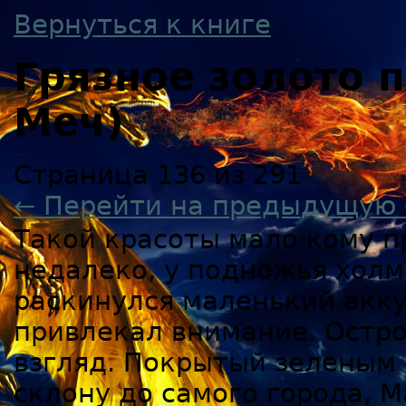
Вернуться к книге
Грязное золото
Меч)
Страница 136 из 291
← Перейти на предыдущую 
Такой красоты мало кому п
недалеко, у подножья холма
раскинулся маленький акку
привлекал внимание. Остро
взгляд. Покрытый зеленым 
склону до самого города, М