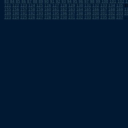
83
84
85
86
87
88
89
90
91
92
93
94
95
96
97
98
99
100
101
102
1
121
122
123
124
125
126
127
128
129
130
131
132
133
134
135
1
155
156
157
158
159
160
161
162
163
164
165
166
167
168
169
1
189
190
191
192
193
194
195
196
197
198
199
200
201
202
203
2
223
224
225
226
227
228
229
230
231
232
233
234
235
236
237
..