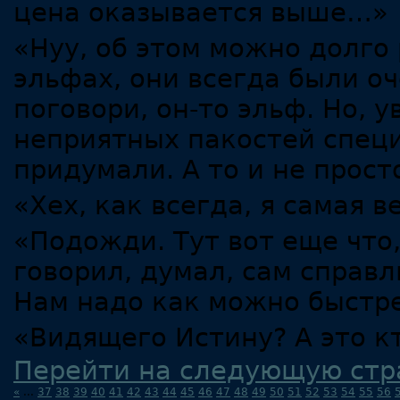
цена оказывается выше…»
«Нуу, об этом можно долго 
эльфах, они всегда были о
поговори, он-то эльф. Но, 
неприятных пакостей спец
придумали. А то и не прос
«Хех, как всегда, я самая в
«Подожди. Тут вот еще что,
говорил, думал, сам справл
Нам надо как можно быстр
«Видящего Истину? А это к
Перейти на следующую стр
«
...
37
38
39
40
41
42
43
44
45
46
47
48
49
50
51
52
53
54
55
56