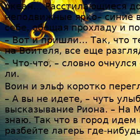
океан… Расстилающиеся до 
неподвижные ярко– синие в
себе, обещая прохладу и по
– Вот и пришли… Так, что т
на Воителя, все еще разгл
– Что-что, – словно очнулся 
ли.
Воин и эльф коротко перег
– А вы не идете, – чуть ул
высказывание Риона. – На М
знаю. Так что в город идем
разбейте лагерь где-нибудь