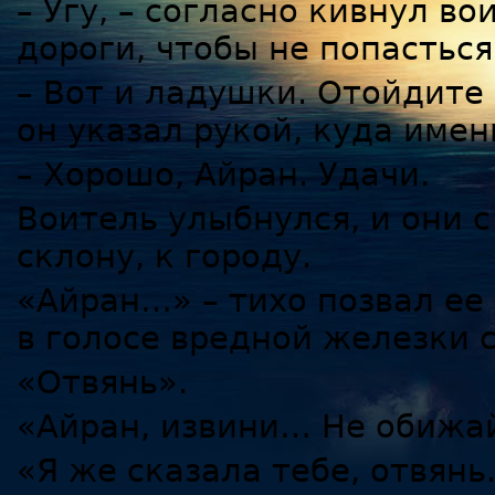
– Угу, – согласно кивнул во
дороги, чтобы не попастьс
– Вот и ладушки. Отойдите 
он указал рукой, куда имен
– Хорошо, Айран. Удачи.
Воитель улыбнулся, и они 
склону, к городу.
«Айран…» – тихо позвал ее 
в голосе вредной железки 
«Отвянь».
«Айран, извини… Не обижай
«Я же сказала тебе, отвянь.