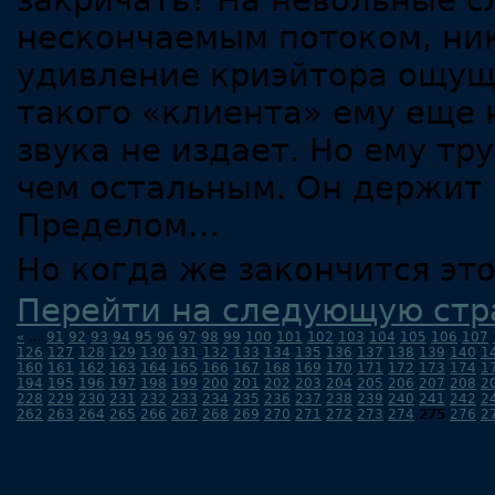
закричать? На невольные с
нескончаемым потоком, ник
удивление криэйтора ощущ
такого «клиента» ему еще н
звука не издает. Но ему тр
чем остальным. Он держит 
Пределом…
Но когда же закончится это
Перейти на следующую стр
«
...
91
92
93
94
95
96
97
98
99
100
101
102
103
104
105
106
107
126
127
128
129
130
131
132
133
134
135
136
137
138
139
140
1
160
161
162
163
164
165
166
167
168
169
170
171
172
173
174
1
194
195
196
197
198
199
200
201
202
203
204
205
206
207
208
2
228
229
230
231
232
233
234
235
236
237
238
239
240
241
242
2
262
263
264
265
266
267
268
269
270
271
272
273
274
275
276
2