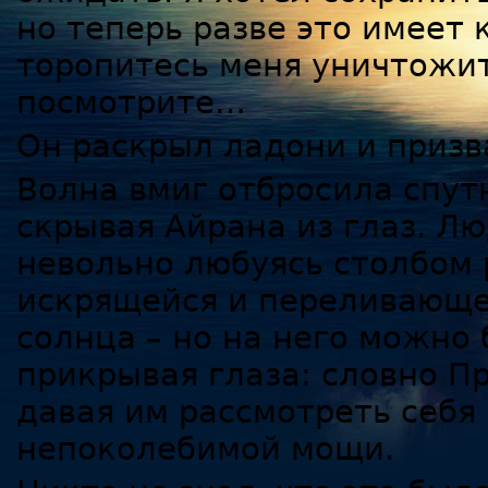
но теперь разве это имеет 
торопитесь меня уничтожит
посмотрите…
Он раскрыл ладони и призв
Волна вмиг отбросила спут
скрывая Айрана из глаз. Лю
невольно любуясь столбом 
искрящейся и переливающей
солнца – но на него можно 
прикрывая глаза: словно П
давая им рассмотреть себя 
непоколебимой мощи.