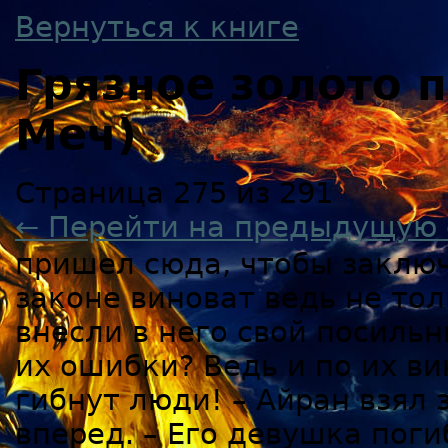
Вернуться к книге
Грязное золото
Меч)
Страница 275 из 291
← Перейти на предыдущую 
пришел сюда, чтобы заключ
законе виноват ведь не то
внесли в него свой посильн
их ошибки? Ведь и по их ви
гибнут люди! – Айран взял 
вперед. – Его девушка поги