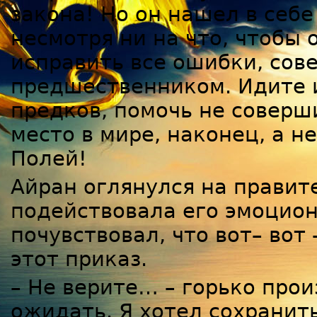
закона! Но он нашел в себе
несмотря ни на что, чтобы
исправить все ошибки, со
предшественником. Идите и
предков, помочь не соверш
место в мире, наконец, а н
Полей!
Айран оглянулся на правите
подействовала его эмоцио
почувствовал, что вот– вот
этот приказ.
– Не верите… – горько прои
ожидать. Я хотел сохранить