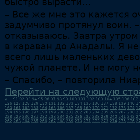
быстро вырасти…
– Все же мне это кажется 
задумчиво протянул воин. –
отказываюсь. Завтра утром 
в караван до Анадалы. Я не
всего лишь маленьких дево
чужой планете. И не могу н
– Спасибо, – повторила Ниа
Перейти на следующую стр
«
...
91
92
93
94
95
96
97
98
99
100
101
102
103
104
105
106
107
126
127
128
129
130
131
132
133
134
135
136
137
138
139
140
1
160
161
162
163
164
165
166
167
168
169
170
171
172
173
174
1
194
195
196
197
198
199
200
201
202
203
204
205
206
207
208
2
228
229
230
231
232
233
234
235
236
237
238
239
240
241
242
2
262
263
264
265
266
267
268
269
270
271
272
273
274
275
276
2