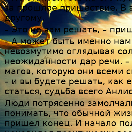
за прошлое пришествие. В 
другому.
– Это не вам решать, – при
– А может быть именно нам?
невозмутимо оглядывая сол
неожиданности дар речи. –
магов, которую они всеми 
– и вы будете решать, как 
статься, судьба всего Анлио
Люди потрясенно замолчали
понимать, что обычной жиз
пришел конец. И начало по