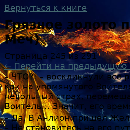
Вернуться к книге
Грязное золото
Меч)
Страница 245 из 291
← Перейти на предыдущую 
– ЧТО?! – воскликнули все 
как на упомянутого Воител
невольный страх, перемеша
Воитель… Значит, его вре
– Да. В Анлион пришел Жел
– Не становитесь на его пу