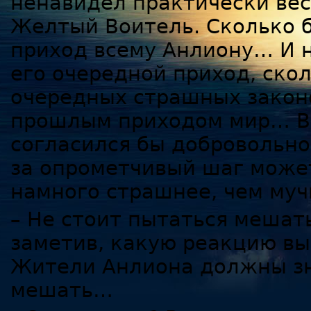
ненавидел практически вес
Желтый Воитель. Сколько б
приход всему Анлиону… И н
его очередной приход, ско
очередных страшных закон
прошлым приходом мир… Вс
согласился бы добровольно
за опрометчивый шаг может
намного страшнее, чем муч
– Не стоит пытаться мешат
заметив, какую реакцию выз
Жители Анлиона должны зна
мешать…