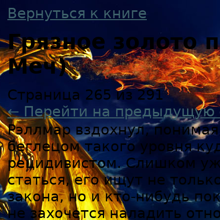
Вернуться к книге
Грязное золото
Меч)
Страница 265 из 291
← Перейти на предыдущую 
Рэллмар вздохнул, понимая
беглецом такого уровня ку
рецидивистом. Слишком уж
статься, его ищут не толь
закона, но и кто-нибудь по
не захочется наладить отн