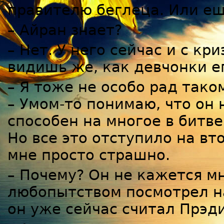
правителю беглеца. Или е
– Айран знает?
– Нет. У него сейчас и с к
видишь же, как девчонки е
– Я тоже не особо рад тако
– Умом-то понимаю, что он
способен на многое в битв
Но все это отступило на вт
мне просто страшно.
– Почему? Он не кажется мн
любопытством посмотрел на
он уже сейчас считал Прэд