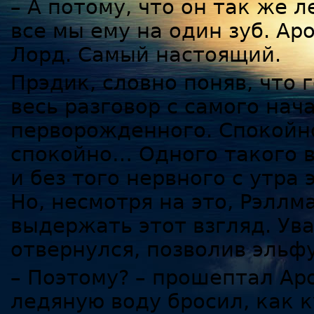
– А потому, что он так же 
все мы ему на один зуб. Ар
Лорд. Самый настоящий.
Прэдик, словно поняв, что 
весь разговор с самого нач
перворожденного. Спокойн
спокойно… Одного такого в
и без того нервного с утра
Но, несмотря на это, Рэллм
выдержать этот взгляд. Ув
отвернулся, позволив эльфу
– Поэтому? – прошептал Ар
ледяную воду бросил, как 