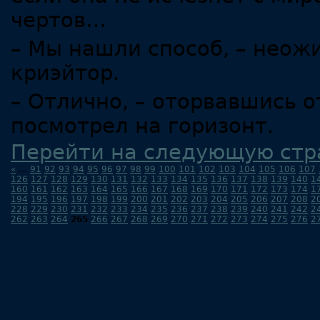
чертов…
– Мы нашли способ, – неож
криэйтор.
– Отлично, – оторвавшись о
посмотрел на горизонт.
Перейти на следующую стр
«
...
91
92
93
94
95
96
97
98
99
100
101
102
103
104
105
106
107
126
127
128
129
130
131
132
133
134
135
136
137
138
139
140
1
160
161
162
163
164
165
166
167
168
169
170
171
172
173
174
1
194
195
196
197
198
199
200
201
202
203
204
205
206
207
208
2
228
229
230
231
232
233
234
235
236
237
238
239
240
241
242
2
262
263
264
265
266
267
268
269
270
271
272
273
274
275
276
2