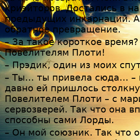
криэйторов. Достались в на
предыдущих инкарнаций. А
обратное превращение.
– За такое короткое время?
Повелителям Плоти!
– Прэдик, один из моих спу
– Ты… ты привела сюда… – 
давно ей пришлось столкну
Повелителем Плоти – с мар
сервозверей. Так что она в
способны сами Лорды.
– Он мой союзник. Так что 