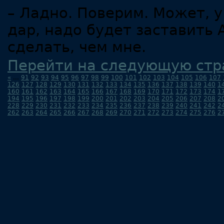
– Ладно. Поверим. Может, 
дар, надо будет заставить 
сделать, чем мне.
Перейти на следующую стр
«
...
91
92
93
94
95
96
97
98
99
100
101
102
103
104
105
106
107
126
127
128
129
130
131
132
133
134
135
136
137
138
139
140
1
160
161
162
163
164
165
166
167
168
169
170
171
172
173
174
1
194
195
196
197
198
199
200
201
202
203
204
205
206
207
208
2
228
229
230
231
232
233
234
235
236
237
238
239
240
241
242
2
262
263
264
265
266
267
268
269
270
271
272
273
274
275
276
2