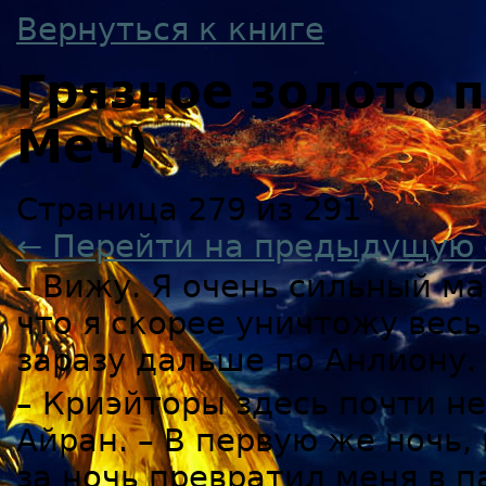
Вернуться к книге
Грязное золото
Меч)
Страница 279 из 291
← Перейти на предыдущую 
– Вижу. Я очень сильный маг
что я скорее уничтожу вес
заразу дальше по Анлиону.
– Криэйторы здесь почти не
Айран. – В первую же ночь,
за ночь превратил меня в п