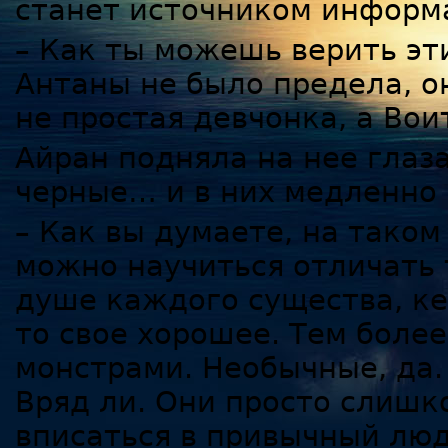
станет источником информ
– Как ты можешь верить эт
Антаны не было предела, о
не простая девчонка, а Вои
Айран подняла на нее глаз
черные… и в них медленно 
– Как вы думаете, на таком
можно научиться отличать 
душе каждого существа, кем
то свое хорошее. Тем более
монстрами. Необычные, да.
Вряд ли. Они просто слишк
вписаться в привычный люд