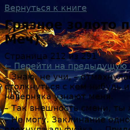
Вернуться к книге
Грязное золото
Меч)
Страница 212 из 291
← Перейти на предыдущую 
– Знаю, не учи, – отмахнула
столкнуться с кем-нибудь и
наверняка узнают меня.
– Так внешность смени, ты
– Не могу. Заклинание одно
вдохнула эльфийка. – Прид