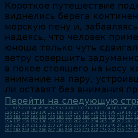
Короткое путешествие подх
виднелись берега континен
морскую пену и, забавляясь
надеясь, что человек приме
юноша только чуть сдвигал
ветру совершить задуманно
в покое стоящего на носу к
внимание на пару, устроив
ли оставят без внимания п
Перейти на следующую стр
«
...
91
92
93
94
95
96
97
98
99
100
101
102
103
104
105
106
107
126
127
128
129
130
131
132
133
134
135
136
137
138
139
140
1
160
161
162
163
164
165
166
167
168
169
170
171
172
173
174
1
194
195
196
197
198
199
200
201
202
203
204
205
206
207
208
2
228
229
230
231
232
233
234
235
236
237
238
239
240
241
242
2
262
263
264
265
266
267
268
269
270
271
272
273
274
275
276
2