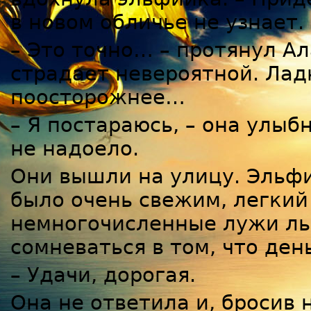
в новом обличье не узнает.
– Это точно… – протянул Ал
страдает невероятной. Лад
поосторожнее…
– Я постараюсь, – она улыб
не надоело.
Они вышли на улицу. Эльфи
было очень свежим, легкий
немногочисленные лужи ль
сомневаться в том, что ден
– Удачи, дорогая.
Она не ответила и, бросив 