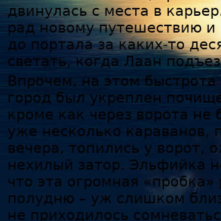
двинулась с места в карье
рад новому путешествию и 
до портала за каких-то дес
светать, когда Лаан подъе
Впрочем, на этом быстрота
город был укреплен почище
кроме как через ворота не
уже несколько караванов, 
вечера, топились у ворот, 
нехилый затор. Эльфийка н
что эта огромная «пробка» 
полудню – уж слишком близ
не приходилось сомневаться