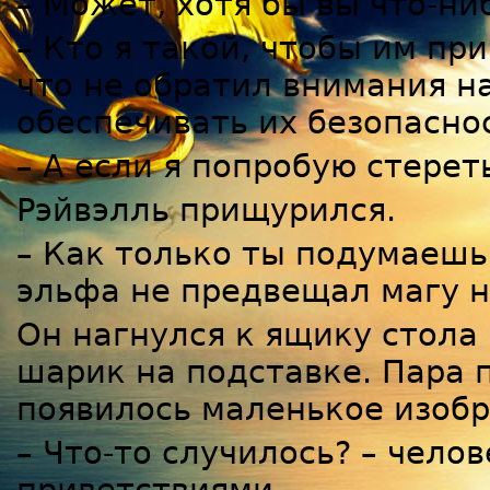
– Может, хотя бы вы что-ни
– Кто я такой, чтобы им пр
что не обратил внимания на
обеспечивать их безопаснос
– А если я попробую стерет
Рэйвэлль прищурился.
– Как только ты подумаешь 
эльфа не предвещал магу н
Он нагнулся к ящику стола
шарик на подставке. Пара п
появилось маленькое изоб
– Что-то случилось? – чело