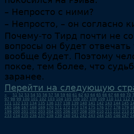
покосился на Рэйва.
– Непросто с ними?
– Непросто, – он согласно к
Почему-то Тирд почти не со
вопросы он будет отвечать
вообще будет. Поэтому чел
покое, тем более, что суд
заранее.
Перейти на следующую стр
«
...
51
52
53
54
55
56
57
58
59
60
61
62
63
64
65
66
67
68
69
70
97
98
99
100
101
102
103
104
105
106
107
108
109
110
111
112
1
131
132
133
134
135
136
137
138
139
140
141
142
143
144
145
1
165
166
167
168
169
170
171
172
173
174
175
176
177
178
179
1
199
200
201
202
203
204
205
206
207
208
209
210
211
212
213
2
233
234
235
236
237
238
239
240
241
242
243
244
245
246
247
2