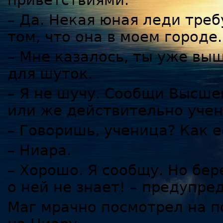
приветствиями.
– Да. Некая юная леди тре
том, что она в моем городе.
– Мне казалось, ты уже вы
для шуток.
– Я не шучу. Сообщи Высше
или же действительно учен
– Говоришь, ученица? Как е
– Ниара.
– Хорошо. Я сообщу. Но бер
о ней не знает! – предупре
Маг мрачно посмотрел на п