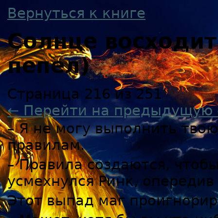
Вернуться к книге
Солнце восходи
пепел)
Страница 216 из 251
← Перейти на предыдущую 
– Я не могу выполнить твою
правилам.
– Правила создаются, чтобы
усмехнулся Ринк, опередив
Этот выпад маг проигнорир