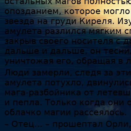
остальных магов полностью
опозданием, которое могло
звезда на груди Киреля. И
амулета разлился мягким с
закрыв своего носителя с д
дальше и дальше, он тесни
уничтожая его, обращая в 
Люди замерли, следя за эти
амулета потухло, двинули
мага-разбойника от летевше
и пепла. Только когда они 
облачко магии рассеялось.
– Отец… – прошептал Орли,