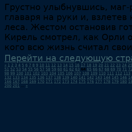
Грустно улыбнувшись, маг-
главаря на руки и, взлетев
леса. Жестом остановив го
Кирель смотрел, как Орли о
кого всю жизнь считал сво
Перейти на следующую стр
«
1
2
3
4
5
6
7
8
9
10
11
12
13
14
15
16
17
18
19
20
21
22
23
24
2
51
52
53
54
55
56
57
58
59
60
61
62
63
64
65
66
67
68
69
70
71
7
98
99
100
101
102
103
104
105
106
107
108
109
110
111
112
113
132
133
134
135
136
137
138
139
140
141
142
143
144
145
146
1
166
167
168
169
170
171
172
173
174
175
176
177
178
179
180
1
200
201
...
»