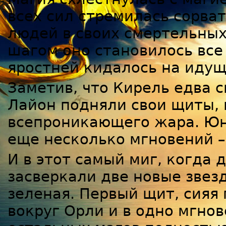
всех сил стремилась сорва
людей в своих смертельных
шагом оно становилось все 
яростней кидалось на идущ
Заметив, что Кирель едва с
Лайон подняли свои щиты, н
всепроникающего жара. Юн
еще несколько мгновений –
И в этот самый миг, когда 
засверкали две новые звезд
зеленая. Первый щит, сияя
вокруг Орли и в одно мгнов