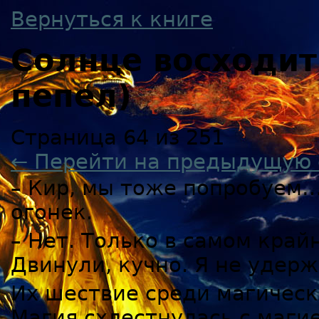
Вернуться к книге
Солнце восходи
пепел)
Страница 64 из 251
← Перейти на предыдущую 
– Кир, мы тоже попробуем…
огонек.
– Нет. Только в самом крайн
Двинули, кучно. Я не удер
Их шествие среди магическ
Магия схлестнулась с магие