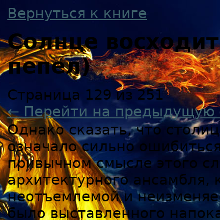
Вернуться к книге
Солнце восходи
пепел)
Страница 129 из 251
← Перейти на предыдущую 
Однако сказать, что столи
означало сильно ошибиться
привычном смысле этого сл
архитектурного ансамбля,
неотъемлемой и неизменяем
было выставленного напока