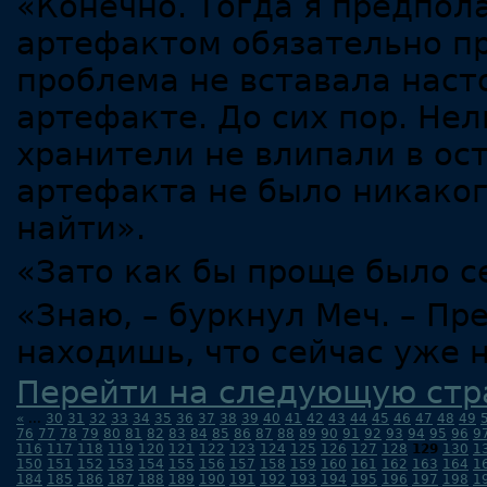
«Конечно. Тогда я предпола
артефактом обязательно пр
проблема не вставала наст
артефакте. До сих пор. Нел
хранители не влипали в ост
артефакта не было никаког
найти».
«Зато как бы проще было 
«Знаю, – буркнул Меч. – Пр
находишь, что сейчас уже 
Перейти на следующую стр
«
...
30
31
32
33
34
35
36
37
38
39
40
41
42
43
44
45
46
47
48
49
76
77
78
79
80
81
82
83
84
85
86
87
88
89
90
91
92
93
94
95
96
9
116
117
118
119
120
121
122
123
124
125
126
127
128
129
130
1
150
151
152
153
154
155
156
157
158
159
160
161
162
163
164
1
184
185
186
187
188
189
190
191
192
193
194
195
196
197
198
1