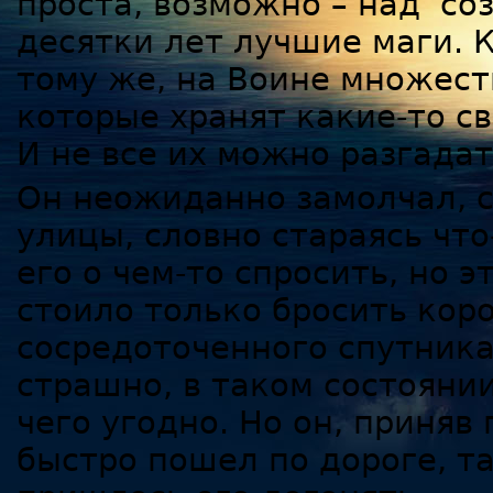
проста, возможно – над со
десятки лет лучшие маги. 
тому же, на Воине множест
которые хранят какие-то с
И не все их можно разгадат
Он неожиданно замолчал, с
улицы, словно стараясь что
его о чем-то спросить, но 
стоило только бросить кор
сосредоточенного спутника
страшно, в таком состояни
чего угодно. Но он, приняв
быстро пошел по дороге, т