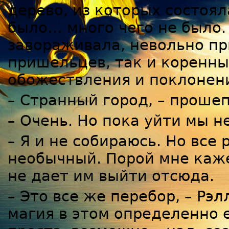
дерево, из которых состоял
было… много чего не было. 
завораживала, невольно пр
пришельцев, так и коренны
обожествления и поклонен
– Странный город, – проше
– Очень. Но пока уйти мы н
– Я и не собираюсь. Но все 
необычный. Порой мне каже
не дает им выйти отсюда.
– Это все же перебор, – Рэл
магия в этом определенно 