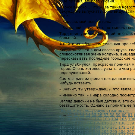
– Не прямая, второго уровня.
– Тоже высоко… Что ж, за такие новос
секунду не выпускать их из виду. Если
маяк.
– Хорошо, мой повелитель.
– Выполняй, – шар чуть потемнел, гово
Тирд прищурился. Сомнений не было, е
большой…
А найти их в большом селе, как про се
Когда он зашел в дом своего друга, гл
словоохотливая жена колдуна, вышедшая
пересказывать последние городские н
Тирд улыбнулся, прекрасно понимая ма
город. Очень хотелось узнать, о чем р
подслушиваний.
Сам маг рассматривал нежданных визи
нибудь вставить.
– Значит, ты утверждаешь, что являеш
– Именно так, – Ниара холодно посмотр
Взгляд девочки не был детским, это он
беззащитность. Однако выполнять ее п
Перейти на следующую страницу →
«
...
51
52
53
54
55
56
57
58
59
60
61
97
98
99
100
101
102
103
104
105
10
131
132
133
134
135
136
137
138
139
165
166
167
168
169
170
171
172
173
199
200
201
202
203
204
205
206
207