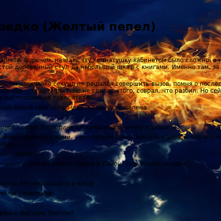
 редко (Желтый пепел)
абинете. Впрочем, назвать эту комнатушку кабинетом было сложно: в
стой деревянный стул да небольшой шкаф с книгами. Именно там, з
и. Он насколько секунд не решался совершить вызов, помня о послед
ан вернуть артефакт, но не сделал этого, соврал, что разбил. Но сей
ие расположения повелителя…
ный белый свет залил шар. Связь установлена.
 шар? – голос господина не предвещал ничего хорошего.
сейчас говорить с вами, – он говорил очень быстро, надеясь, что его
очках…
насторожился.
лучайно услышал имена: Ниара и Лайон. Только они не одни…
осток лет пятнадцати и эльф.
 явное удивление.
связь с Высшим Леотом?