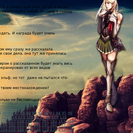
ти в своем селе этих детей и ни на
тоянно носи с собой, по нему я наведу
дать. И награда будет очень
том ему сразу же рассказала
е свои дела, она тут же принялась
ером о рассказанном будет знать весь
экранирован от всех видов
эльф, но тот даже не пытался что-
о твоем местонахождении?
только не беспомощность и
4
85
86
87
88
89
90
91
92
93
94
95
96
2
123
124
125
126
127
128
129
130
156
157
158
159
160
161
162
163
164
190
191
192
193
194
195
196
197
198
224
225
226
227
228
229
230
231
232