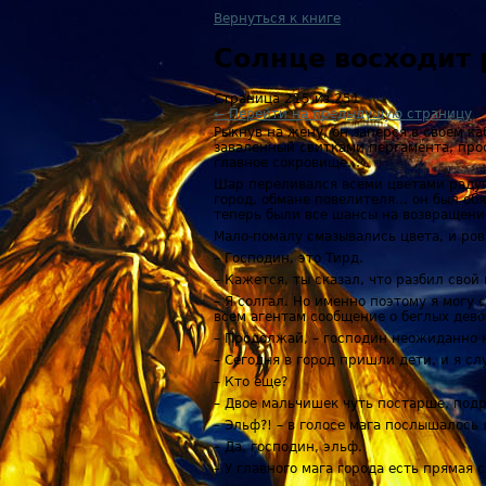
Вернуться к книге
Солнце восходит
Страница 215 из 251
← Перейти на предыдущую страницу
Рыкнув на жену, он заперся в своем к
заваленный свитками пергамента, про
главное сокровище…
Шар переливался всеми цветами радуг
город, обмане повелителя… он был обяз
теперь были все шансы на возвращен
Мало-помалу смазывались цвета, и ров
– Господин, это Тирд.
– Кажется, ты сказал, что разбил свой
– Я солгал. Но именно поэтому я могу 
всем агентам сообщение о беглых дев
– Продолжай, – господин неожиданно 
– Сегодня в город пришли дети, и я с
– Кто еще?
– Двое мальчишек чуть постарше, подр
– Эльф?! – в голосе мага послышалось
– Да, господин, эльф.
– У главного мага города есть прямая 