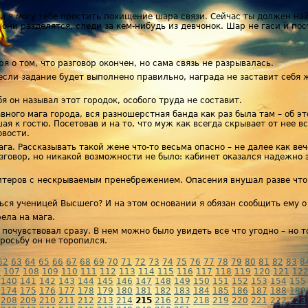
ти я могу тебе простить похищение шара связи. Сейчас ты должен най
 они разделятся, следи за кем-нибудь из девчонок. Шар не гаси и пос
ря о том, что разговор окончен, но сама связь не разрывалась.
сли задание будет выполнено правильно, награда не заставит себя ж
бя он называл этот городок, особого труда не составит.
авного мага города, вся разношерстная банда как раз была там – об э
 к гостю. Посетовав и на то, что муж как всегда скрывает от нее вс
овости.
га. Рассказывать такой жене что-то весьма опасно – не далее как веч
азговор, но никакой возможности не было: кабинет оказался надежно 
теров с нескрываемым пренебрежением. Опасения внушал разве что 
ься ученицей Высшего? И на этом основании я обязан сообщить ему 
ела на мага.
 почувствовал сразу. В нем можно было увидеть все что угодно – но 
росьбу он не торопился.
62
63
64
65
66
67
68
69
70
71
72
73
74
75
76
77
78
79
80
81
82
83
8
6
107
108
109
110
111
112
113
114
115
116
117
118
119
120
121
12
140
141
142
143
144
145
146
147
148
149
150
151
152
153
154
155
174
175
176
177
178
179
180
181
182
183
184
185
186
187
188
189
208
209
210
211
212
213
214
215
216
217
218
219
220
221
222
223