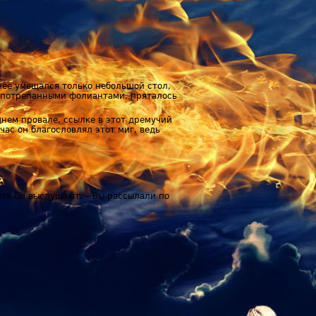
 нее умещался только небольшой стол,
а потрепанными фолиантами, пряталось
нем провале, ссылке в этот дремучий
час он благословлял этот миг, ведь
 хотя бы выслушают. – Вы рассылали по