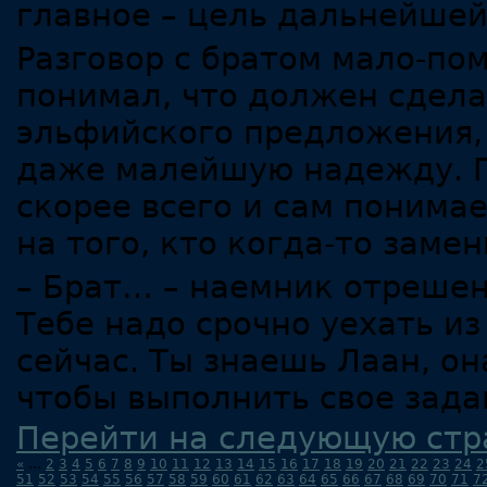
главное – цель дальнейшей
Разговор с братом мало-пом
понимал, что должен сдела
эльфийского предложения, 
даже малейшую надежду. П
скорее всего и сам понимае
на того, кто когда-то замен
– Брат… – наемник отрешенн
Тебе надо срочно уехать и
сейчас. Ты знаешь Лаан, он
чтобы выполнить свое зада
Перейти на следующую стр
«
...
2
3
4
5
6
7
8
9
10
11
12
13
14
15
16
17
18
19
20
21
22
23
24
2
51
52
53
54
55
56
57
58
59
60
61
62
63
64
65
66
67
68
69
70
71
7