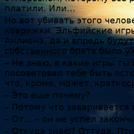
платили. Или…
Но вот убивать этого челов
коврижки. Эльфийские игры
Анлиона, да и впредь будут
собственного брата было у
– Не знаю, в какие игры ты 
посоветовал тебе быть ост
что, кроме, может, краткос
– Это еще почему?
– Потому что заваривается 
– От… – он не успел законч
– Откуда знаю? Оттуда. Пти