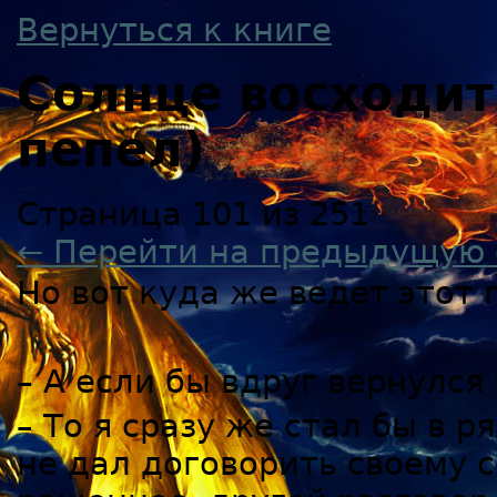
Вернуться к книге
Солнце восходи
пепел)
Страница 101 из 251
← Перейти на предыдущую 
Но вот куда же ведет этот 
– А если бы вдруг вернулс
– То я сразу же стал бы в 
не дал договорить своему 