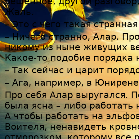
решенное, другой разговор,
Жаль.
– Это с чего такая странна
– Ничего странно, Алар. Про
никому из ныне живущих ве
Какое-то подобие порядка
– Так сейчас и царит поряд
– Ага, например, в Юнирене
Про себя Алар выругался. 
была ясна – либо работать 
А чтобы работать на эльфо
Воителя, ненавидеть кровн
отморозком, которому все р