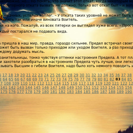
возможно, но… Но понять, что значит этот откат, когда некоторым м
е повторного отката вызвать не должно. Только вот откат был – и во
у мрачных, усталых коллег. – У отката таких уровней не может быть 
ом опять так или иначе виновата Воитель.
 ни на кого. Пожалуй, из всех пятерки он выглядел хуже всего. – Прос
ждый постарался не подавать вида.
на пришла в наш мир, правда, гораздо сильнее. Предел встречал свое
ожет быть вызван только приходом или уходом Воителя, а раз прихо
аждому додумать мысль.
ранительницы, тонко чувствуя оттенки настроения Предела. А тот пл
ги захотели разобраться в настроениях Предела чуть лучше, они легк
зывать Высшим о гибели Воителя, надо было хоть немного поводить и
6
17
18
19
20
21
22
23
24
25
26
27
28
29
30
31
32
33
34
35
36
37
38
3
64
65
66
67
68
69
70
71
72
73
74
75
76
77
78
79
80
81
82
83
84
85
07
108
109
110
111
112
113
114
115
116
117
118
119
120
121
122
1
141
142
143
144
145
146
147
148
149
150
151
152
153
154
155
156
175
176
177
178
179
180
181
182
183
184
185
186
187
188
189
190