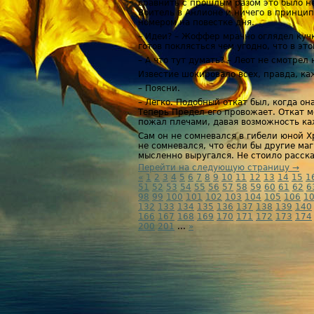
сравнить с прошлым разом это было не
Воитель в Анлионе и ничего в принцип
номером на повестке дня.
– Идеи? – Жоффер мрачно оглядел кучк
готов поклясться чем угодно, что в эт
– А что тут думать? – Леот не смотрел
Известие шокировало всех, правда, ка
– Поясни.
– Легко. Подобный откат был, когда о
Теперь Предел его провожает. Откат м
пожал плечами, давая возможность к
Сам он не сомневался в гибели юной Х
не сомневался, что если бы другие ма
мысленно выругался. Не стоило расска
Перейти на следующую страницу →
«
1
2
3
4
5
6
7
8
9
10
11
12
13
14
15
1
51
52
53
54
55
56
57
58
59
60
61
62
6
98
99
100
101
102
103
104
105
106
1
132
133
134
135
136
137
138
139
140
166
167
168
169
170
171
172
173
174
200
201
...
»