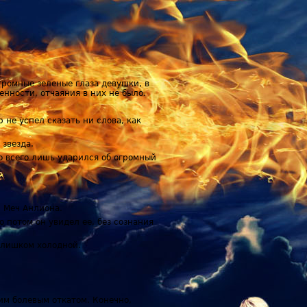
громные зеленые глаза девушки, в
енности, отчаяния в них не было.
 не успел сказать ни слова, как
 звезда.
то всего лишь ударился об огромный
й Меч Анлиона.
 потом он увидел ее, без сознания
 слишком холодной.
им болевым откатом. Конечно,