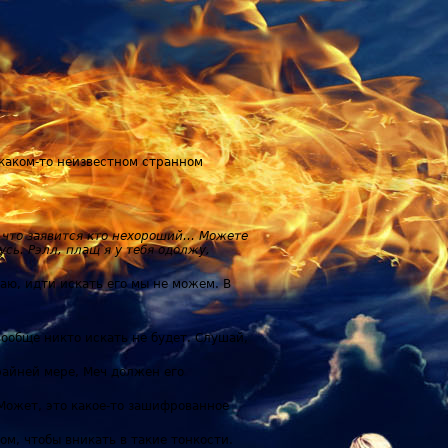
 каком-то неизвестном странном
е что заявится кто нехороший… Можете
усь. Рэлл, плащ я у тебя одолжу,
маю, идти искать его мы не можем. В
вообще никто искать не будет. Слушай,
райней мере, Меч должен его
 Может, это какое-то зашифрованное
ом, чтобы вникать в такие тонкости.