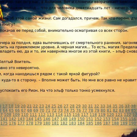
х пор, как он у нас, в Анлионе. Вот и словечки вворачивает неясные,
ом, слишком молод… Что для человека девятнадцать лет – ничего. Мир
вать об этой самой жизни. Сам догадался, причем. Так что парень да
ь книгу?
покачав ее перед собой, внимательно осматривая со всех сторон.
 вчера за полдня, едва вылечившись от смертельного ранения, загоня
оить на приемлемом уровне. А черная магия… То есть, магия Предела,
ладеть ею, да и то, им наверняка многое из этой книги, – эльф снова 
 Желтый Воитель.
авно это невероятно.
м, когда находишься рядом с такой яркой фигурой?
куда-то в сторону. – Вполне может быть. Но мне все равно не нравит
 успокоить его Рион. На что эльф только тонко усмехнулся.
6
17
18
19
20
21
22
23
24
25
26
27
28
29
30
31
32
33
34
35
36
37
38
3
64
65
66
67
68
69
70
71
72
73
74
75
76
77
78
79
80
81
82
83
84
85
07
108
109
110
111
112
113
114
115
116
117
118
119
120
121
122
1
141
142
143
144
145
146
147
148
149
150
151
152
153
154
155
156
175
176
177
178
179
180
181
182
183
184
185
186
187
188
189
190