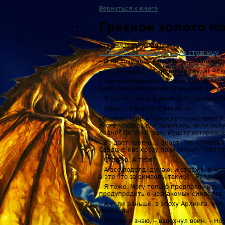
Вернуться к книге
Грязное золото 
Страница 88 из 291
← Перейти на предыдущую страницу
– И не хочу вот, а волнуюсь… Мальчишк
– Куда– куда… В Сардон, вот куда! – с
– Так что молчишь?! – Рион подскочил
шершавом материале. В мелкую тонкую
– А ты что, читать умеешь?! – удивил
– Умею, – коротко ответил он.
«Спокойствие и только спокойствие! У
этого нехорошего захватить, если полу
ладно? Потом отдам. Будьте осторожн
– Во дает парень… Знает, что отговари
Сардоне нас сразу прихлопнут. Тебя к
– Стража. А тебя?
– А все подряд, думаю: и стража, и ма
а это что за символы такие? – Рэллма
– Я тоже. Могу только предположить, 
предупредить о незнакомых символах.
– А если раньше, в эпоху Арлинга, эт
послание?
– Откуда я знаю, – вздохнул воин. – Н