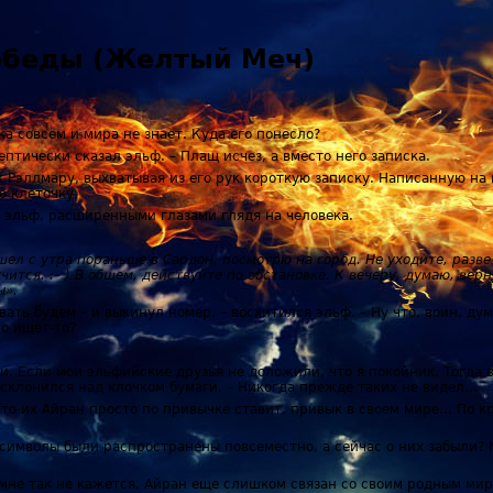
победы (Желтый Меч)
а совсем и мира не знает. Куда его понесло?
кептически сказал эльф. – Плащ исчез, а вместо него записка.
 к Рэллмару, выхватывая из его рук короткую записку. Написанную на
 клеточку.
ся эльф, расширенными глазами глядя на человека.
шел с утра пораньше в Сардон, посмотрю на город. Не уходите, разв
чится. :– ) В общем, действуйте по обстановке. К вечеру, думаю, верн
ы».
вать будем – и выкинул номер, – восхитился эльф. – Ну что, воин, ду
то ищет-то?
ги. Если мои эльфийские друзья не доложили, что я покойник. Тогда 
р склонился над клочком бумаги. – Никогда прежде таких не видел…
что их Айран просто по привычке ставит, привык в своем мире… По к
и символы были распространены повсеместно, а сейчас о них забыли?
о мне так не кажется, Айран еще слишком связан со своим родным мир