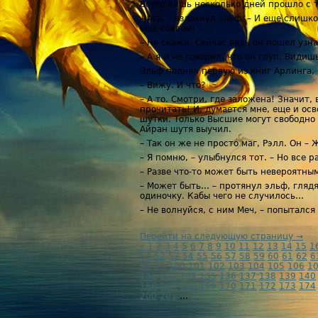
Всего лишь несколько дней прошло с те
– Ага, – вздохнул эльф. – И еще слишк
еще совсем!
– Не скажи. Сейчас ведь он пошел узна
– А я и не говорил, что он глуп. Видиш
Эльф поднял первую из книг Арлинга, 
– Вижу. И что?
– А то. Смотри, где заложена! Значит,
прочитать! И, думается мне, еще и осв
шутки. Только Высшие могут свободно в
Айран шутя выучил.
– Так он же не просто маг, Рэлл. Он –
– Я помню, – улыбнулся тот. – Но все р
– Разве что-то может быть невероятны
– Может быть… – протянул эльф, глядя 
одиночку. Кабы чего не случилось…
– Не волнуйся, с ним Меч, – попытался
Перейти на следующую страницу →
«
1
2
3
4
5
6
7
8
9
10
11
12
13
14
15
1
51
52
53
54
55
56
57
58
59
60
61
62
6
98
99
100
101
102
103
104
105
106
1
132
133
134
135
136
137
138
139
140
166
167
168
169
170
171
172
173
174
200
201
...
»