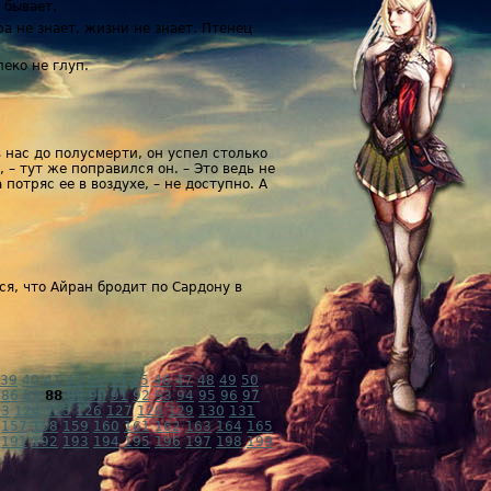
 бывает.
а не знает, жизни не знает. Птенец
леко не глуп.
в нас до полусмерти, он успел столько
 – тут же поправился он. – Это ведь не
потряс ее в воздухе, – не доступно. А
ся, что Айран бродит по Сардону в
39
40
41
42
43
44
45
46
47
48
49
50
86
87
88
89
90
91
92
93
94
95
96
97
23
124
125
126
127
128
129
130
131
157
158
159
160
161
162
163
164
165
191
192
193
194
195
196
197
198
199