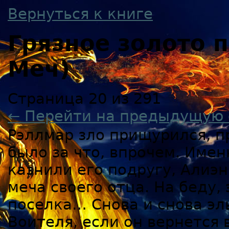
Вернуться к книге
Грязное золото
Меч)
Страница 20 из 291
← Перейти на предыдущую 
Рэллмар зло прищурился, пр
было за что, впрочем. Имен
казнили его подругу, Алиэн
меча своего отца. На беду, 
поселка… Снова и снова эл
Воителя, если он вернется 