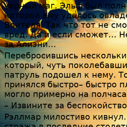
черный маг. Эльф был полно
которой ему удалось овлад
Воителя. Так что тот не с
вред. Да и если сможет… Н
за Алиэни…
Перебросившись нескольки
который, чуть поколебавшис
патруль подошел к нему. Т
принялся быстро– быстро п
могло примерно на полчаса
– Извините за беспокойство
Рэллмар милостиво кивнул.
стража в последние столет