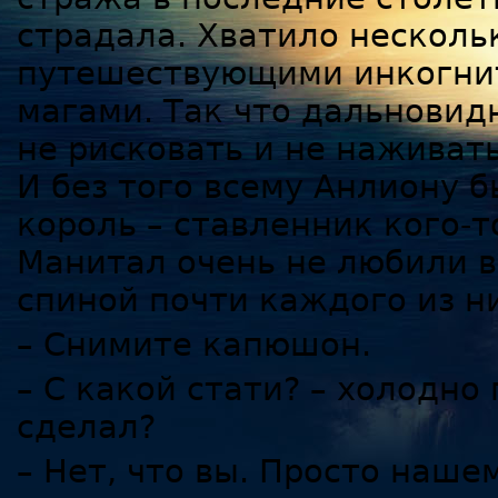
страдала. Хватило несколь
путешествующими инкогнит
магами. Так что дальнови
не рисковать и не наживать
И без того всему Анлиону б
король – ставленник кого-т
Манитал очень не любили в
спиной почти каждого из ни
– Снимите капюшон.
– С какой стати? – холодно 
сделал?
– Нет, что вы. Просто наш