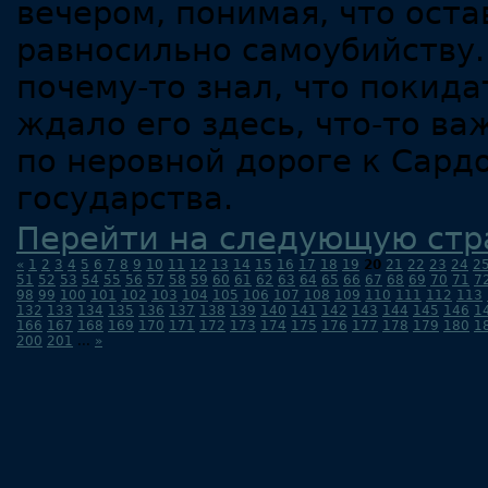
вечером, понимая, что оста
равносильно самоубийству.
почему-то знал, что покида
ждало его здесь, что-то в
по неровной дороге к Сард
государства.
Перейти на следующую стр
«
1
2
3
4
5
6
7
8
9
10
11
12
13
14
15
16
17
18
19
20
21
22
23
24
2
51
52
53
54
55
56
57
58
59
60
61
62
63
64
65
66
67
68
69
70
71
7
98
99
100
101
102
103
104
105
106
107
108
109
110
111
112
113
132
133
134
135
136
137
138
139
140
141
142
143
144
145
146
1
166
167
168
169
170
171
172
173
174
175
176
177
178
179
180
1
200
201
...
»