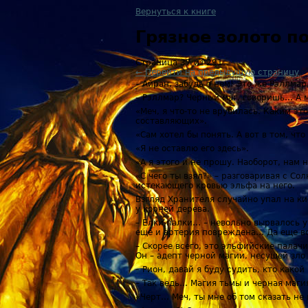
Вернуться к книге
Грязное золото 
Страница 37 из 291
← Перейти на предыдущую страницу
– Айран, забудь о нем! Это же Рэллмар
– Рэллмар? Черный маг, говоришь… А м
«Меч, я что-то не врубилась. Каким эт
составляющих».
«Сам хотел бы понять. А вот в том, чт
«Я не оставлю его здесь».
«А я этого и не прошу. Наоборот, нам 
«С чего ты взял?» – разговаривая с С
истекающего кровью эльфа на него.
Взгляд Хранителя случайно упал на ки
у корней дерева.
– Елки-палки… – невольно вырвалось у 
еще и артерия повреждена… Да еще во
– Скорее всего, это эльфийские палачи
Он – адепт черной магии, несущей зл
– Рион, давай я буду судить, кто како
– Так ведь… Магия тьмы и черная маги
«Черт… Меч, ты мне об том сказать не 