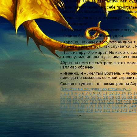
«А я знал?! Они за две тысячи лет, суд
Айран почувствовал на себе присталь
понять, как объяснить ему свое появл
– Хочешь понять, что и почему? – спро
– Что именно?
-то, почему я оказался неизвестно где
– Стоило бы, – просто кивнул он.
– Хорошо. Начнем с того, что Анлион я
И нечего удивляться. Так случается… 
– Ты… из другого мира?! Но как это в
сторону, машинально доставая из нож
Айран на него не смотрел: в этот мом
Рэллмар обречен.
– Именно. Я – Желтый Воитель, – Айран
никогда не сможешь со мной справить
Словно в тумане, тот посмотрел на Ай
Перейти на следующую страницу →
«
1
2
3
4
5
6
7
8
9
10
11
12
13
14
15
1
51
52
53
54
55
56
57
58
59
60
61
62
6
98
99
100
101
102
103
104
105
106
1
132
133
134
135
136
137
138
139
140
166
167
168
169
170
171
172
173
174
200
201
...
»