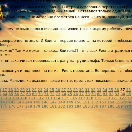
я по всему, тут так все извратили».
ный внимательный взгляд Риона. Быстро и осторожно перетягивая ра
ение и незнание самых очевидных вещей. Оставался только один вариа
сил Хранитель, внимательно посмотрев на него. – Что ж, пожалуй, теб
, почему не знаю самого очевидного, известного каждому ребенку, по
 совершенно не знаю. И Воина – первая планета, на которой я побывал
Иногда.
озможно? Так же может только… Воитель?! – в глазах Риона отразился
ен меч.
ент он заканчивал перевязывать рану на груди эльфа. Только было яс
 вздохнул и поднялся на ноги. – Рион, перестань. Во-первых, я с тоб
ся.
рана. Мальчишка оказался вовсе не так прост, как показалось внача
6
17
18
19
20
21
22
23
24
25
26
27
28
29
30
31
32
33
34
35
36
37
38
3
64
65
66
67
68
69
70
71
72
73
74
75
76
77
78
79
80
81
82
83
84
85
07
108
109
110
111
112
113
114
115
116
117
118
119
120
121
122
1
141
142
143
144
145
146
147
148
149
150
151
152
153
154
155
156
175
176
177
178
179
180
181
182
183
184
185
186
187
188
189
190