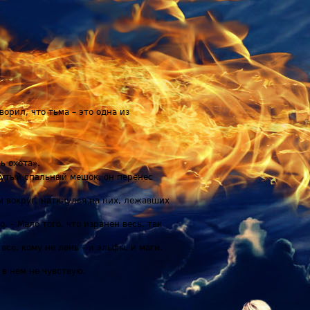
ворил, что тьма – это одна из
ь охота».
рнутый спальный мешок, он перенес
м вокруг, наткнулся на них, лежавших
 – Мало того, что изранен весь, так
се, кому не лень – и эльфы, и маги.
 в нем не чувствую.