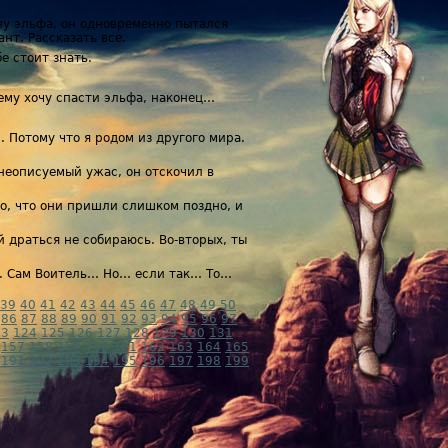
ну эльфа, он одновременно пытался
нт. Рассказать все.
е стоит знать.
чему хочу спасти эльфа, наконец…
. Потому что я родом из другого мира.
 неописуемый ужас, он отскочил в
но, что они пришли слишком поздно, и
ой драться не собираюсь. Во-вторых, ты
ле. Сам Воитель… Но… если так… То…
39
40
41
42
43
44
45
46
47
48
49
50
86
87
88
89
90
91
92
93
94
95
96
97
23
124
125
126
127
128
129
130
131
157
158
159
160
161
162
163
164
165
191
192
193
194
195
196
197
198
199