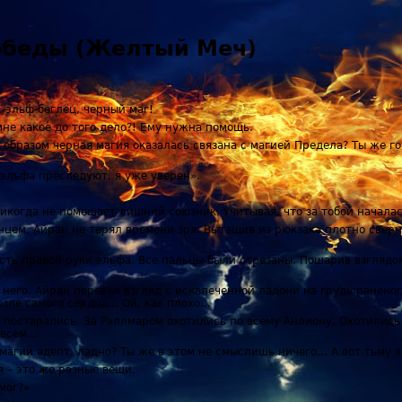
победы (Желтый Меч)
, эльф-беглец, черный маг!
не какое до того дело?! Ему нужна помощь.
о образом черная магия оказалась связана с магией Предела? Ты же го
о эльфа преследуют, я уже уверен».
никогда не помешает лишний союзник. Учитывая, что за тобой началас
олнцем, Айран не терял времени зря. Вытащив из рюкзака плотно све
сть правой руки эльфа. Все пальцы были отрезаны. Пошарив взглядо
него. Айран перевел взгляд с искалеченной ладони на грудь раненого.
зле самого сердца… Ой, как плохо…
 постарались. За Рэллмаром охотились по всему Анлиону. Охотились в
о всем…
й магии адепт, ладно? Ты же в этом не смыслишь ничего… А вот тьму я
я – это же разные вещи.
мог?»