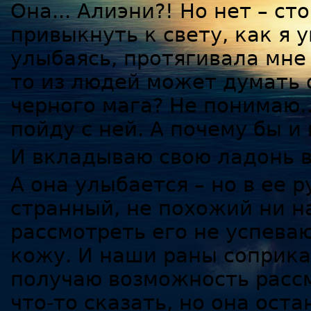
Она... Алиэни?! Но нет – с
привыкнуть к свету, как я 
улыбаясь, протягивала мне 
то из людей может думать о
черного мага? Не понимаю… 
пойду с ней. А почему бы и
И вкладываю свою ладонь в
А она улыбается – но в ее 
странный, не похожий ни н
рассмотреть его не успеваю
кожу. И наши раны соприка
получаю возможность рассм
что-то сказать, но она оста