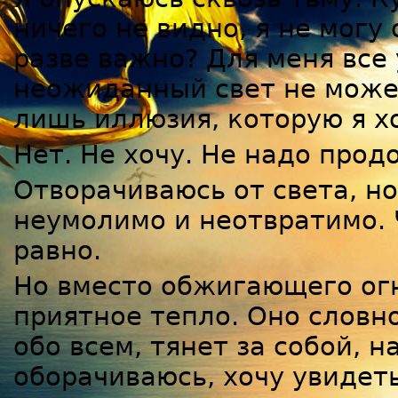
ничего не видно, я не могу
разве важно? Для меня все 
неожиданный свет не может
лишь иллюзия, которую я х
Нет. Не хочу. Не надо прод
Отворачиваюсь от света, но
неумолимо и неотвратимо. 
равно.
Но вместо обжигающего огн
приятное тепло. Оно словн
обо всем, тянет за собой, н
оборачиваюсь, хочу увидеть