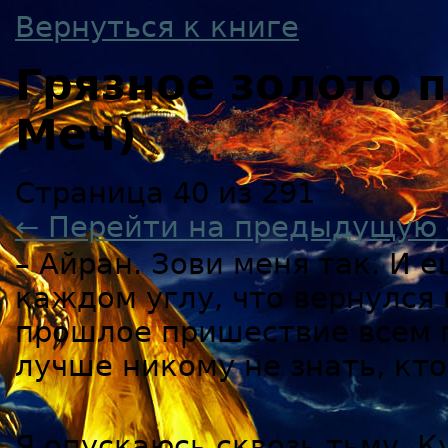
Вернуться к книге
Грязное золото
Меч)
Страница 40 из 291
← Перейти на предыдущую 
– Айран. Зови меня так. И 
каждом углу, что вернулся 
прошлое пришествие всем п
лучше никому не знать, кто
Я опускаюсь сквозь тьму. Ку