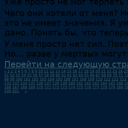
Уже просто не мог терпеть
Чего они хотели от меня? Н
это не имеет значения. Я у
дано. Понять бы, что теперь
У меня просто нет сил. Поэт
Но… разве у мертвых могут
Перейти на следующую стр
«
1
2
3
4
5
6
7
8
9
10
11
12
13
14
15
16
17
18
19
20
21
22
23
24
2
51
52
53
54
55
56
57
58
59
60
61
62
63
64
65
66
67
68
69
70
71
7
98
99
100
101
102
103
104
105
106
107
108
109
110
111
112
113
132
133
134
135
136
137
138
139
140
141
142
143
144
145
146
1
166
167
168
169
170
171
172
173
174
175
176
177
178
179
180
1
200
201
...
»