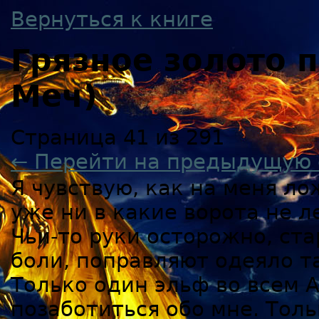
Вернуться к книге
Грязное золото
Меч)
Страница 41 из 291
← Перейти на предыдущую 
Я чувствую, как на меня ло
уже ни в какие ворота не л
Чьи-то руки осторожно, ст
боли, поправляют одеяло т
Только один эльф во всем 
позаботиться обо мне. Тол