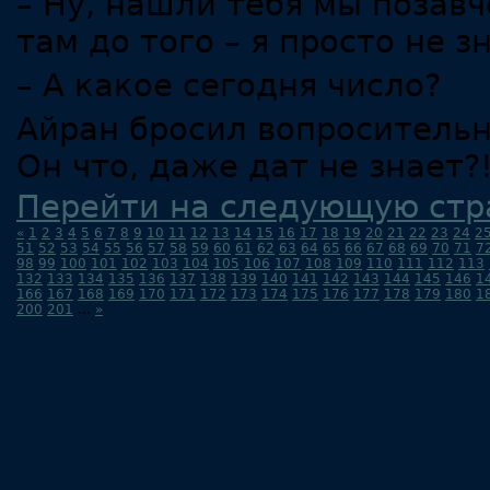
– Ну, нашли тебя мы позав
там до того – я просто не з
– А какое сегодня число?
Айран бросил вопросительн
Он что, даже дат не знает?
Перейти на следующую стр
«
1
2
3
4
5
6
7
8
9
10
11
12
13
14
15
16
17
18
19
20
21
22
23
24
2
51
52
53
54
55
56
57
58
59
60
61
62
63
64
65
66
67
68
69
70
71
7
98
99
100
101
102
103
104
105
106
107
108
109
110
111
112
113
132
133
134
135
136
137
138
139
140
141
142
143
144
145
146
1
166
167
168
169
170
171
172
173
174
175
176
177
178
179
180
1
200
201
...
»