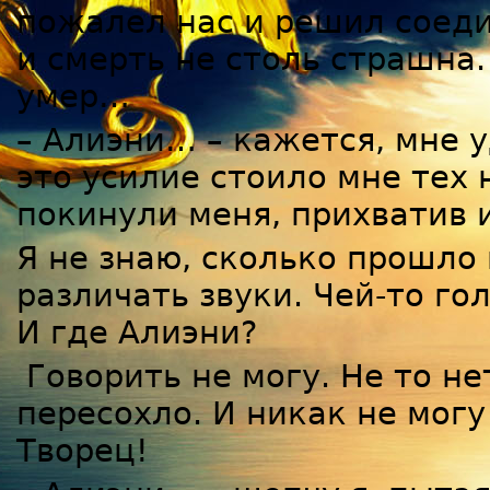
пожалел нас и решил соеди
и смерть не столь страшна.
умер…
– Алиэни… – кажется, мне 
это усилие стоило мне тех 
покинули меня, прихватив 
Я не знаю, сколько прошло
различать звуки. Чей-то го
И где Алиэни?
Говорить не могу. Не то нет
пересохло. И никак не могу 
Творец!