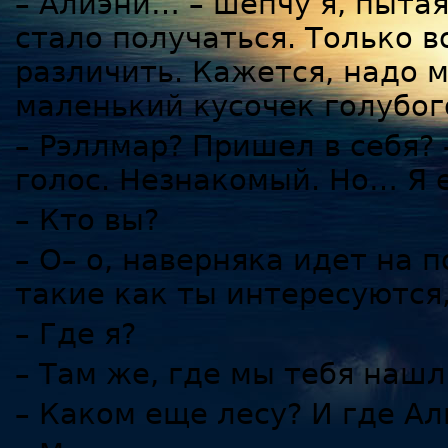
– Алиэни… – шепчу я, пытая
стало получаться. Только в
различить. Кажется, надо 
маленький кусочек голубог
– Рэллмар? Пришел в себя? 
голос. Незнакомый. Но… Я 
– Кто вы?
– О– о, наверняка идет на 
такие как ты интересуются,
– Где я?
– Там же, где мы тебя нашли
– Каком еще лесу? И где Ал