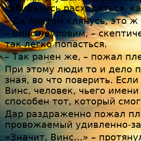
собирались расходиться, к
– Да Арктом клянусь, это ж
– Винс неуловим, – скептич
так легко попасться.
– Так ранен же, – пожал пл
При этому люди то и дело п
зная, во что поверить. Есл
Винс, человек, чьего имени 
способен тот, который смог
Дар раздраженно пожал пле
провожаемый удивленно-за
«Значит, Винс…» – протянул