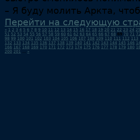
– Я буду молить Аркта, что
Перейти на следующую стр
«
1
2
3
4
5
6
7
8
9
10
11
12
13
14
15
16
17
18
19
20
21
22
23
24
2
51
52
53
54
55
56
57
58
59
60
61
62
63
64
65
66
67
68
69
70
71
7
98
99
100
101
102
103
104
105
106
107
108
109
110
111
112
113
132
133
134
135
136
137
138
139
140
141
142
143
144
145
146
1
166
167
168
169
170
171
172
173
174
175
176
177
178
179
180
1
200
201
...
»