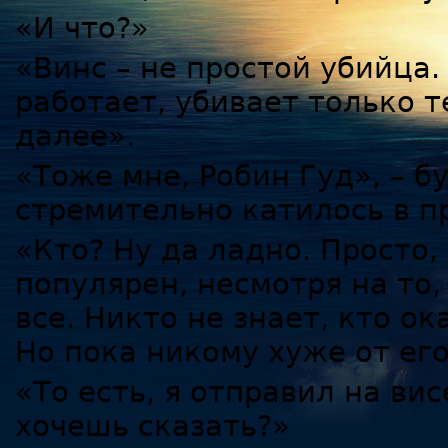
«И что?»
«Винс – не простой убийца. 
работает, убивает только т
далее».
«Тоже мне, Робин Гуд», – б
стремительно катилось в п
«Кто? Ну да ладно. Просто
популярен, несмотря на то,
все. Никто не знает, кто о
Но пока никому хуже от ег
«То есть, я отправил на ви
хочешь сказать?»