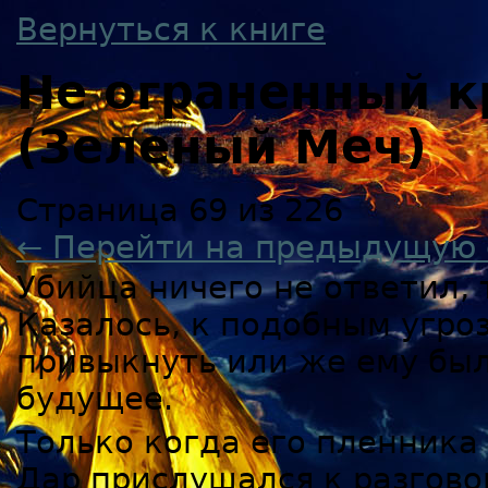
Вернуться к книге
Не ограненный к
(Зеленый Меч)
Страница 69 из 226
← Перейти на предыдущую 
Убийца ничего не ответил,
Казалось, к подобным угро
привыкнуть или же ему был
будущее.
Только когда его пленника
Дар прислушался к разгово