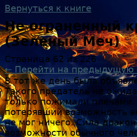
Вернуться к книге
Не ограненный к
(Зеленый Меч)
Страница 62 из 226
← Перейти на предыдущую 
В тот же день была объявле
Такого предатель не ожида
только пожимали плечами. 
потерявший возможность ве
не мог ничего. Сила дракон
возможности обычного чел