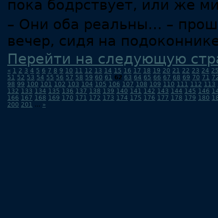
пока бодрствует, или же м
– Они оба реальны… – прош
вечер, сидя на подоконнике
Перейти на следующую стр
«
1
2
3
4
5
6
7
8
9
10
11
12
13
14
15
16
17
18
19
20
21
22
23
24
2
51
52
53
54
55
56
57
58
59
60
61
62
63
64
65
66
67
68
69
70
71
7
98
99
100
101
102
103
104
105
106
107
108
109
110
111
112
113
132
133
134
135
136
137
138
139
140
141
142
143
144
145
146
1
166
167
168
169
170
171
172
173
174
175
176
177
178
179
180
1
200
201
...
»