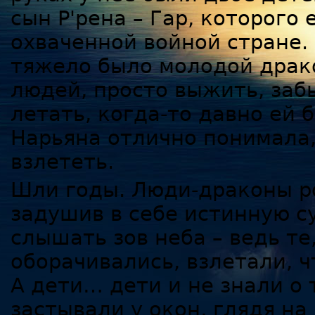
сын Р'рена – Гар, которого
охваченной войной стране.
тяжело было молодой драк
людей, просто выжить, забы
летать, когда-то давно ей 
Нарьяна отлично понимала,
взлететь.
Шли годы. Люди-драконы ро
задушив в себе истинную с
слышать зов неба – ведь те
оборачивались, взлетали, 
А дети… дети и не знали о 
застывали у окон, глядя на 