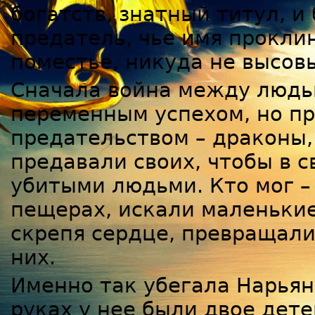
богатств, знатный титул, и
предатель, чье имя проклин
поместье, никуда не высов
Сначала война между людь
переменным успехом, но пр
предательством – драконы, 
предавали своих, чтобы в 
убитыми людьми. Кто мог – 
пещерах, искали маленькие
скрепя сердце, превращали
них.
Именно так убегала Нарьян
руках у нее были двое дете