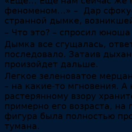
«Еще… Еще нам сейчас же п
феноменом…» – Дар сфокус
странной дымке, возникшей
– Что это? – спросил юноша
Дымка все сгущалась, ответ
последовало. Затаив дыхани
произойдет дальше.
Легкое зеленоватое мерцан
– на какие-то мгновения. А
растерянному взору хранит
примерно его возраста, на 
фигура была полностью про
тумана.