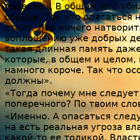
повезло… В общем, его убил
сердце. Так что опасаться
стоит, Лар ничего натворит
воплощению уже добрых дес
такая длинная память даже
которые, в общем и целом, 
намного короче. Так что ос
должны».
«Тогда почему мне следует
поперечного? По твоим сло
«Именно. А опасаться следу
на есть реальная угроза вл
какой-то ее толикой. Власт