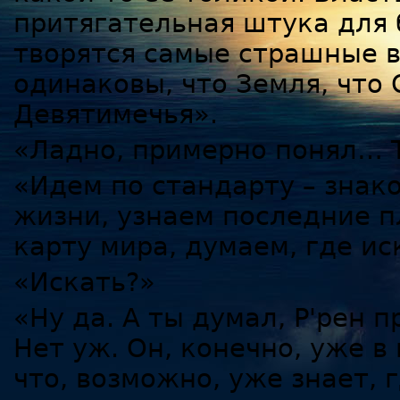
притягательная штука для 
творятся самые страшные в
одинаковы, что Земля, что 
Девятимечья».
«Ладно, примерно понял… 
«Идем по стандарту – знак
жизни, узнаем последние 
карту мира, думаем, где ис
«Искать?»
«Ну да. А ты думал, Р'рен 
Нет уж. Он, конечно, уже в 
что, возможно, уже знает, 