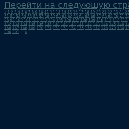
Перейти на следующую стр
«
1
2
3
4
5
6
7
8
9
10
11
12
13
14
15
16
17
18
19
20
21
22
23
24
2
51
52
53
54
55
56
57
58
59
60
61
62
63
64
65
66
67
68
69
70
71
7
98
99
100
101
102
103
104
105
106
107
108
109
110
111
112
113
132
133
134
135
136
137
138
139
140
141
142
143
144
145
146
1
166
167
168
169
170
171
172
173
174
175
176
177
178
179
180
1
200
201
...
»