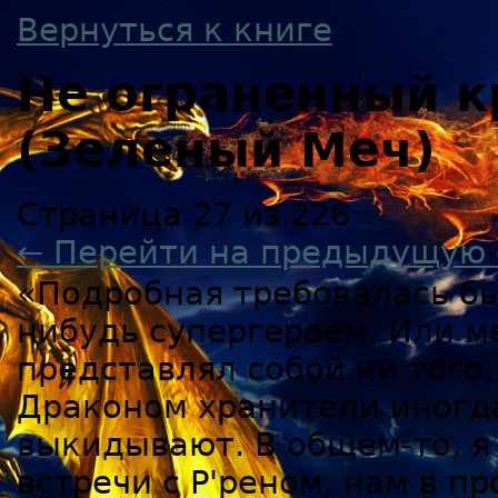
Вернуться к книге
Не ограненный к
(Зеленый Меч)
Страница 27 из 226
← Перейти на предыдущую 
«Подробная требовалась бы 
нибудь супергероем. Или м
представлял собой ни того,
Драконом хранители иногда
выкидывают. В общем-то, я
встречи с Р'реном, нам в п