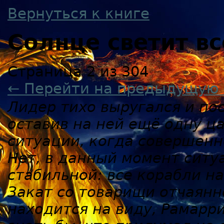
Вернуться к книге
Солнце светит в
Страница 2 из 304
← Перейти на предыдущую 
Лидер тихо выругался и по
оставив на ней ещё одну ца
ситуации, когда совершенно
Нет, в данный момент ситу
стабильной: все корабли на
Закат со товарищи отчаянн
находится на виду, Рамарр