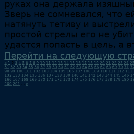
руках она держала изящный
Зверь не сомневался, что е
натянуть тетиву и выстрел
простой стрелы его не убит
удастся попасть в цель, а 
Перейти на следующую стр
«
1
2
3
4
5
6
7
8
9
10
11
12
13
14
15
16
17
18
19
20
21
22
23
24
2
51
52
53
54
55
56
57
58
59
60
61
62
63
64
65
66
67
68
69
70
71
7
98
99
100
101
102
103
104
105
106
107
108
109
110
111
112
113
132
133
134
135
136
137
138
139
140
141
142
143
144
145
146
1
166
167
168
169
170
171
172
173
174
175
176
177
178
179
180
1
200
201
...
»