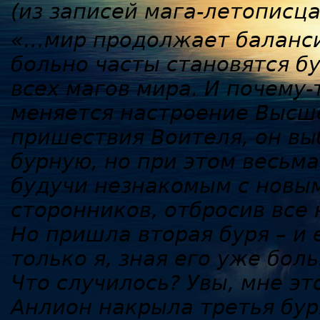
(из записей мага-летописца
«…мир продолжает баланси
больно часты становятся б
всех магов мира. И почему
меняется настроение Высше
пришествия Воителя, он вы
бурную, но при этом весьм
будучи незнакомым с новым
сторонников, отбросив все
Но пришла вторая буря – и 
только я, зная его уже бол
Что случилось? Увы, мне эт
Анлион накрыла третья буря