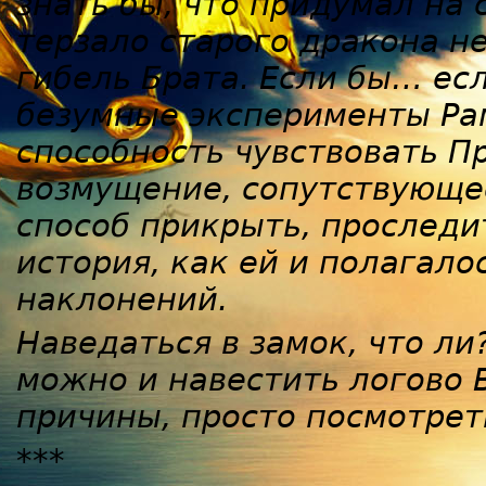
знать бы, что придумал на
терзало старого дракона н
гибель Брата. Если бы… есл
безумные эксперименты Ра
способность чувствовать П
возмущение, сопутствующе
способ прикрыть, проследи
история, как ей и полагало
наклонений.
Наведаться в замок, что ли
можно и навестить логово В
причины, просто посмотрет
***