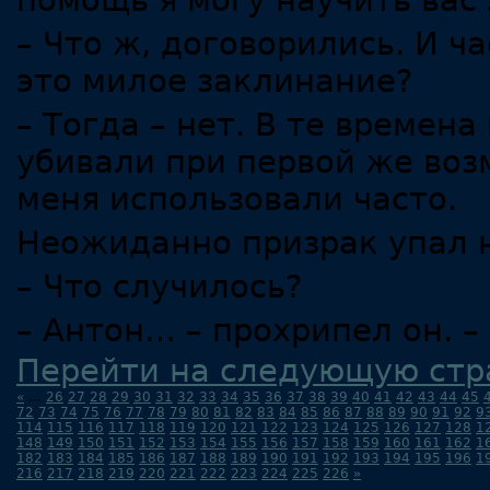
помощь я могу научить вас 
– Что ж, договорились. И ч
это милое заклинание?
– Тогда – нет. В те времен
убивали при первой же возм
меня использовали часто.
Неожиданно призрак упал н
– Что случилось?
– Антон… – прохрипел он. 
Перейти на следующую стр
«
...
26
27
28
29
30
31
32
33
34
35
36
37
38
39
40
41
42
43
44
45
72
73
74
75
76
77
78
79
80
81
82
83
84
85
86
87
88
89
90
91
92
9
114
115
116
117
118
119
120
121
122
123
124
125
126
127
128
1
148
149
150
151
152
153
154
155
156
157
158
159
160
161
162
1
182
183
184
185
186
187
188
189
190
191
192
193
194
195
196
1
216
217
218
219
220
221
222
223
224
225
226
»