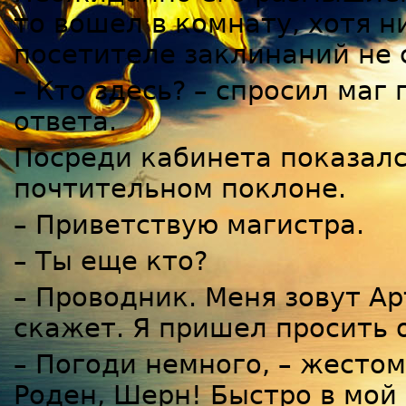
то вошел в комнату, хотя 
посетителе заклинаний не 
– Кто здесь? – спросил маг
ответа.
Посреди кабинета показалс
почтительном поклоне.
– Приветствую магистра.
– Ты еще кто?
– Проводник. Меня зовут Ар
скажет. Я пришел просить 
– Погоди немного, – жестом
Роден, Шерн! Быстро в мой