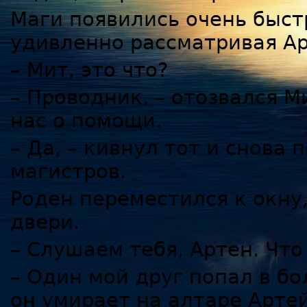
Маги появились очень быст
удивленно рассматривая Ар
– Мит, это что?
– Проводник, – отозвался М
нас о помощи.
– Да, – кивнул тот и снова
магистров.
Роден переместился к окну
двери.
– Слушаем тебя, Артен. Что
– Один мой друг попал в б
он умирает на алтаре Арте