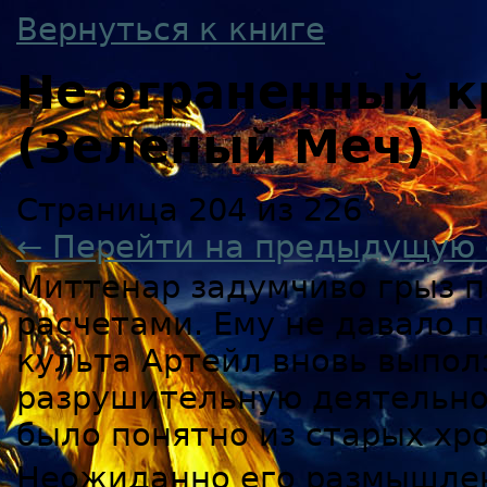
Вернуться к книге
Не ограненный к
(Зеленый Меч)
Страница 204 из 226
← Перейти на предыдущую 
Миттенар задумчиво грыз п
расчетами. Ему не давало п
культа Артейл вновь выпол
разрушительную деятельнос
было понятно из старых хр
Неожиданно его размышлени