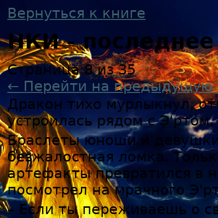
Вернуться к книге
НКИ - последнее
Страница 8 из 35
← Перейти на предыдущую 
Дракон тихо мурлыкнул, от
устроилась рядом с Э'ртом,
Браслеты юноши и девушки 
безжалостная ломка. Тольк
артефакты превратился в 
посмотрел на мрачного Э'рт
– Если ты переживаешь о с