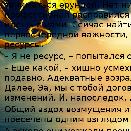
заниматься ерундой. Нет ни
профессионал расправился 
идешь с нами. Сейчас найти
первоочередной важности, 
ресурсы.
– Я не ресурс, – попытался
– Еще какой, – хищно усмехн
подавно. Адекватные возра
Далее, Эа, мы с тобой дог
изменений. И, напоследок, 
Общий вздох возмущения и 
пресечены одним взглядом