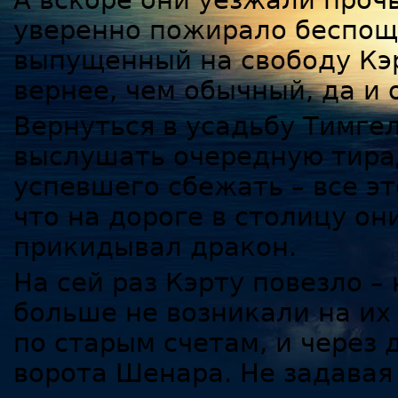
А вскоре они уезжали проч
уверенно пожирало беспоща
выпущенный на свободу Кэ
вернее, чем обычный, да и
Вернуться в усадьбу Тимгел
выслушать очередную тирад
успевшего сбежать – все эт
что на дороге в столицу он
прикидывал дракон.
На сей раз Кэрту повезло 
больше не возникали на их
по старым счетам, и через 
ворота Шенара. Не задавая