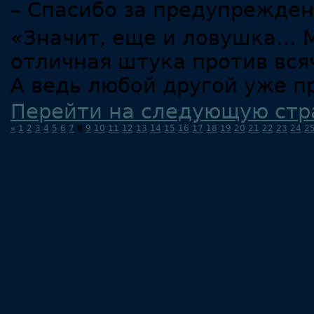
– Спасибо за предупрежден
«Значит, еще и ловушка… М
отличная штука против всяч
А ведь любой другой уже п
Перейти на следующую стр
«
1
2
3
4
5
6
7
8
9
10
11
12
13
14
15
16
17
18
19
20
21
22
23
24
2