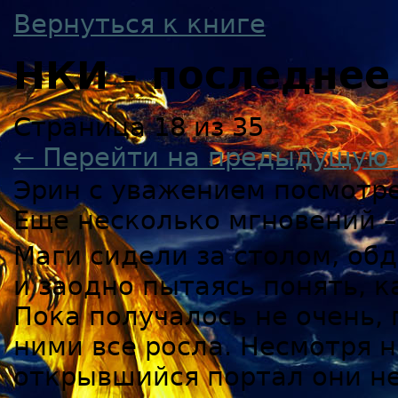
Вернуться к книге
НКИ - последнее
Страница 18 из 35
← Перейти на предыдущую 
Эрин с уважением посмотре
Еще несколько мгновений –
Маги сидели за столом, о
и заодно пытаясь понять, к
Пока получалось не очень,
ними все росла. Несмотря н
открывшийся портал они не