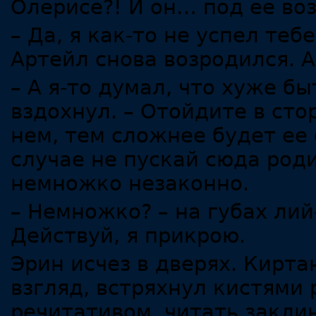
Олерисе?! И он… под ее во
– Да, я как-то не успел теб
Артейл снова возродился. А
– А я-то думал, что хуже б
вздохнул. – Отойдите в сто
нем, тем сложнее будет ее 
случае не пускай сюда роди
немножко незаконно.
– Немножко? – на губах лий
Действуй, я прикрою.
Эрин исчез в дверях. Кирта
взгляд, встряхнул кистями 
речитативом, читать закли