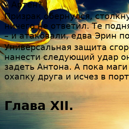
– Артен?
Призрак обернулся, столкн
ничего не ответил. Те подн
– и атаковали, едва Эрин п
Универсальная защита сгор
нанести следующий удар о
задеть Антона. А пока маги
охапку друга и исчез в порт
Глава XII.