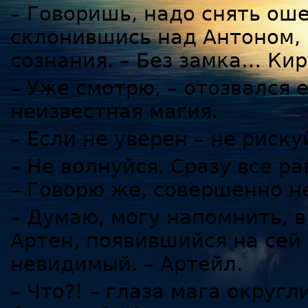
– Говоришь, надо снять ош
склонившись над Антоном,
сознания. – Без замка… Ки
– Уже смотрю, – отозвался
неизвестная магия.
– Если не уверен – не риску
– Не волнуйся. Сразу все ра
– Говорю же, совершенно н
– Думаю, могу напомнить, в
Артен, появившийся на сей 
невидимый. – Артейл.
– Что?! – глаза мага округл