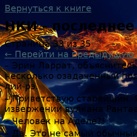
Вернуться к книге
НКИ - последнее
Страница 33 из 35
← Перейти на предыдущую 
– Эрин Ларрат, объяснитесь
несколько озадаченный по
лий-рэ.
– Приветствую старейшин. Я
извержении вулкана Рантаа
– Человек на Аделе?!
– Да. Это не самый обычны