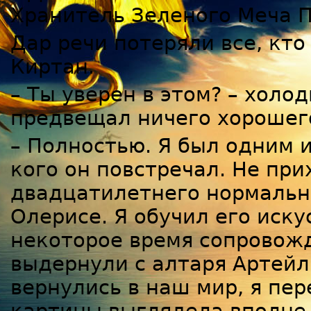
Хранитель Зеленого Меча 
Дар речи потеряли все, кто 
Киртан.
– Ты уверен в этом? – хол
предвещал ничего хорошег
– Полностью. Я был одним 
кого он повстречал. Не при
двадцатилетнего нормально
Олерисе. Я обучил его искус
некоторое время сопровожд
выдернули с алтаря Артейл,
вернулись в наш мир, я пе