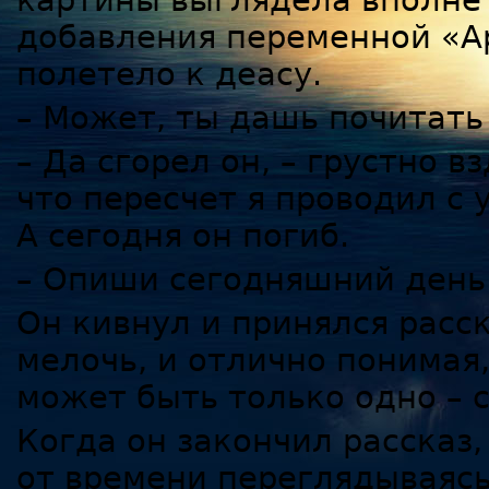
картины выглядела вполне 
добавления переменной «А
полетело к деасу.
– Может, ты дашь почитать
– Да сгорел он, – грустно в
что пересчет я проводил с
А сегодня он погиб.
– Опиши сегодняшний день 
Он кивнул и принялся расс
мелочь, и отлично понимая
может быть только одно – 
Когда он закончил рассказ
от времени переглядываясь